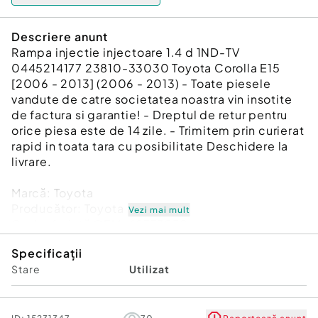
Descriere anunt
Rampa injectie injectoare 1.4 d 1ND-TV
0445214177 23810-33030 Toyota Corolla E15
[2006 - 2013] (2006 - 2013) - Toate piesele
vandute de catre societatea noastra vin insotite
de factura si garantie! - Dreptul de retur pentru
orice piesa este de 14 zile. - Trimitem prin curierat
rapid in toata tara cu posibilitate Deschidere la
livrare.
Marcă: Toyota
Producător: Toyota
Vezi mai mult
Cod referinţă OEM: 48773232
Piesă: Rampa injectie injectoare 1.4 d 1ND-TV
Specificații
0445214177 23810-33030
Stare
Utilizat
Garanție