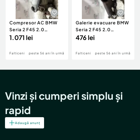
Compresor AC BMW
Galerie evacuare BMW
Seria 2 F45 2.0
Seria 2 F45 2.0
Motorina 2016
1.071 lei
Motorina 2016
476 lei
Falticeni
peste 56 ani în urmă
Falticeni
peste 56 ani în urmă
Vinzi și cumperi simplu și
rapid
Adaugă anunț