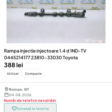
Locuri de munca
Utilaje agricole si industriale
Servicii
Piese auto si accesorii
Animale de companie
Dacia Duster
Afaceri și echipamente profesionale
Inchiriere Bunuri si Vehicule
Rampa injectie injectoare 1.4 d 1ND-TV
0445214177 23810-33030 Toyota
388 lei
Utilizat
Companie
Roman
,
NT
04.08.2026
Număr de telefon
nevalidat
Salvează la favorite