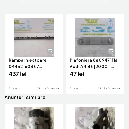
Rampa injectoare
Plafoniera 8e0947111a
0445216036 /
Audi A4 B6 [2000 -
780542302 3.0 d 313
437 lei
2005]
47 lei
cp N57D30
Roman
17 zile în urmă
Roman
17 zile în urmă
Anunturi similare