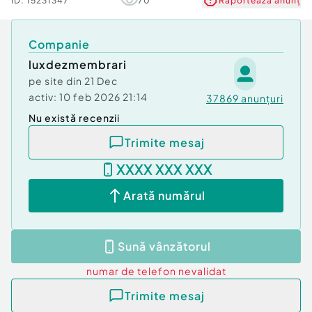
ID:
15231347
70
Raportează anunț
Companie
luxdezmembrari
pe site din
21 Dec
activ:
10 feb 2026 21:14
37869
anunțuri
Nu există recenzii
Trimite mesaj
XXXX XXX XXX
Arată numărul
Sună vânzătorul
numar de telefon
nevalidat
Trimite mesaj