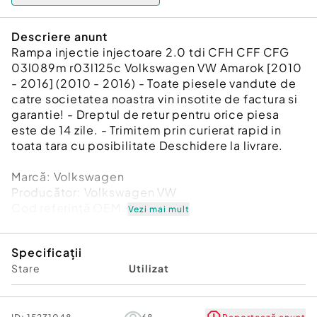
Descriere anunt
Rampa injectie injectoare 2.0 tdi CFH CFF CFG
03l089m r03l125c Volkswagen VW Amarok [2010
- 2016] (2010 - 2016) - Toate piesele vandute de
catre societatea noastra vin insotite de factura si
garantie! - Dreptul de retur pentru orice piesa
este de 14 zile. - Trimitem prin curierat rapid in
toata tara cu posibilitate Deschidere la livrare.
Marcă: Volkswagen
Producător: Volkswagen VW
Cod referinţă OEM: 48674830
Vezi mai mult
Piesă: Rampa injectie injectoare 2.0 tdi CFH CFF
CFG 03l089m r03l125c
Specificații
Garanție
Stare
Utilizat