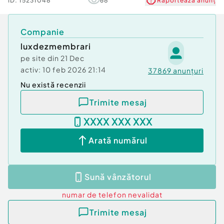
ID:
15231048
68
Raportează anunț
Companie
luxdezmembrari
pe site din
21 Dec
activ:
10 feb 2026 21:14
37869
anunțuri
Nu există recenzii
Trimite mesaj
XXXX XXX XXX
Arată numărul
Sună vânzătorul
numar de telefon
nevalidat
Trimite mesaj