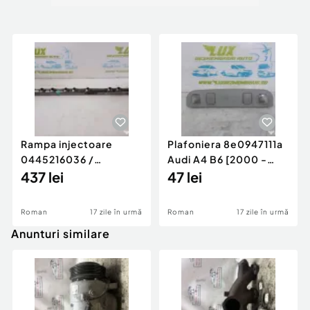
Rampa injectoare
Plafoniera 8e0947111a
0445216036 /
Audi A4 B6 [2000 -
780542302 3.0 d 313
437 lei
2005]
47 lei
cp N57D30
Roman
17 zile în urmă
Roman
17 zile în urmă
Anunturi similare