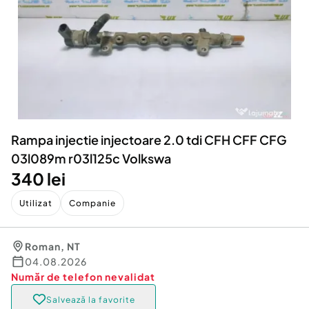
Locuri de munca
Utilaje agricole si industriale
Servicii
Piese auto si accesorii
Animale de companie
Dacia Duster
Afaceri și echipamente profesionale
Inchiriere Bunuri si Vehicule
Rampa injectie injectoare 2.0 tdi CFH CFF CFG
03l089m r03l125c Volkswa
340 lei
Utilizat
Companie
Roman
,
NT
04.08.2026
Număr de telefon
nevalidat
Salvează la favorite