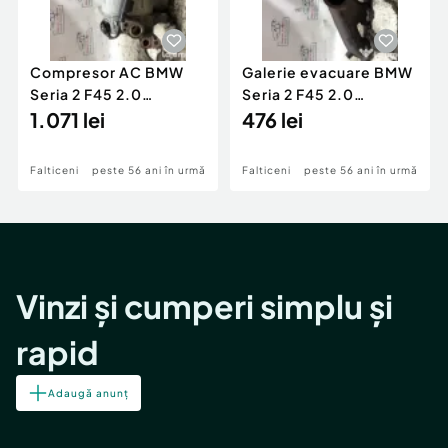
Compresor AC BMW
Galerie evacuare BMW
Seria 2 F45 2.0
Seria 2 F45 2.0
Motorina 2016
1.071 lei
Motorina 2016
476 lei
Falticeni
peste 56 ani în urmă
Falticeni
peste 56 ani în urmă
Vinzi și cumperi simplu și
rapid
Adaugă anunț