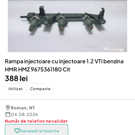
Locuri de munca
Utilaje agricole si industriale
Servicii
Piese auto si accesorii
Animale de companie
Dacia Duster
Afaceri și echipamente profesionale
Inchiriere Bunuri si Vehicule
Rampa injectoare cu injectoare 1.2 VTi benzina
HMR HMZ 9675361180 Cit
388 lei
Utilizat
Companie
Roman
,
NT
04.08.2026
Număr de telefon
nevalidat
Salvează la favorite