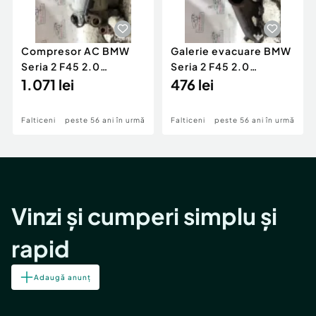
Compresor AC BMW
Galerie evacuare BMW
Seria 2 F45 2.0
Seria 2 F45 2.0
Motorina 2016
1.071 lei
Motorina 2016
476 lei
Falticeni
peste 56 ani în urmă
Falticeni
peste 56 ani în urmă
Vinzi și cumperi simplu și
rapid
Adaugă anunț