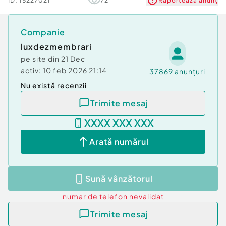
ID:
15227021
72
Raportează anunț
Companie
luxdezmembrari
pe site din
21 Dec
activ:
10 feb 2026 21:14
37869
anunțuri
Nu există recenzii
Trimite mesaj
XXXX XXX XXX
Arată numărul
Sună vânzătorul
numar de telefon
nevalidat
Trimite mesaj