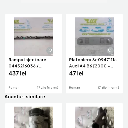
Rampa injectoare
Plafoniera 8e0947111a
0445216036 /
Audi A4 B6 [2000 -
780542302 3.0 d 313
437 lei
2005]
47 lei
cp N57D30
Roman
17 zile în urmă
Roman
17 zile în urmă
Anunturi similare