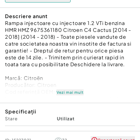
Descriere anunt
Rampa injectoare cu injectoare 1.2 VTi benzina
HMR HMZ 9675361180 Citroen C4 Cactus [2014 -
2018] (2014 - 2018) - Toate piesele vandute de
catre societatea noastra vin insotite de factura si
garantie! - Dreptul de retur pentru orice piesa
este de 14 zile. - Trimitem prin curierat rapid in
toata tara cu posibilitate Deschidere la livrare.
Marcă: Citroën
Producător: Citroen
Cod referinţă OEM: 45916821
Vezi mai mult
Piesă: Rampa injectoare cu injectoare 1.2 VTi
benzina HMR HMZ 9675361180
Specificații
Garanție
Stare
Utilizat