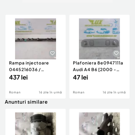
Rampa injectoare
Plafoniera 8e0947111a
0445216036 /
Audi A4 B6 [2000 -
780542302 3.0 d 313
437 lei
2005]
47 lei
cp N57D30
Roman
16 zile în urmă
Roman
16 zile în urmă
Anunturi similare