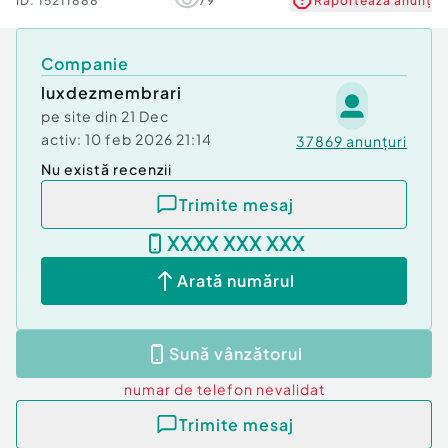
ID:
15211888
79
Raportează anunț
Companie
luxdezmembrari
pe site din
21 Dec
activ:
10 feb 2026 21:14
37869
anunțuri
Nu există recenzii
Trimite mesaj
XXXX XXX XXX
Arată numărul
Sună vânzătorul
numar de telefon
nevalidat
Trimite mesaj