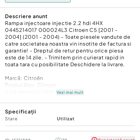
Descriere anunt
Rampa injectoare injectie 2.2 hdi 4HX
0445214017 000024L3 Citroen C5 [2001 -
2004] (2001 - 2004) - Toate piesele vandute de
catre societatea noastra vin insotite de factura si
garantie! - Dreptul de retur pentru orice piesa
este de 14 zile. - Trimitem prin curierat rapid in
toata tara cu posibilitate Deschidere la livrare.
Marcă: Citroën
Producător: Citroen
Cod referinţă OEM: 34523829
Vezi mai mult
Piesă: Rampa injectoare injectie 2.2 hdi 4HX
0445214017 000024L3
Specificații
Garanție
Stare
Utilizat