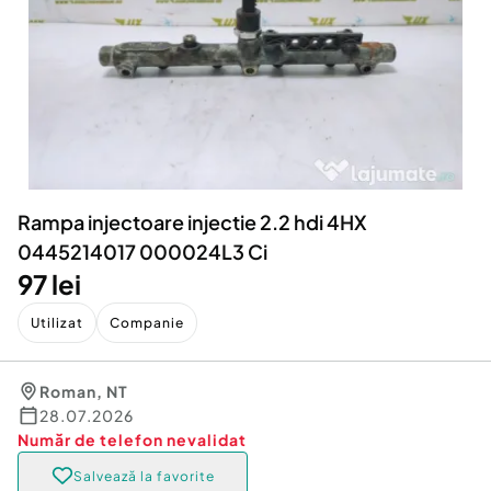
Locuri de munca
Utilaje agricole si industriale
Servicii
Piese auto si accesorii
Animale de companie
Dacia Duster
Afaceri și echipamente profesionale
Inchiriere Bunuri si Vehicule
Rampa injectoare injectie 2.2 hdi 4HX
0445214017 000024L3 Ci
97 lei
Utilizat
Companie
Roman
,
NT
28.07.2026
Număr de telefon
nevalidat
Salvează la favorite