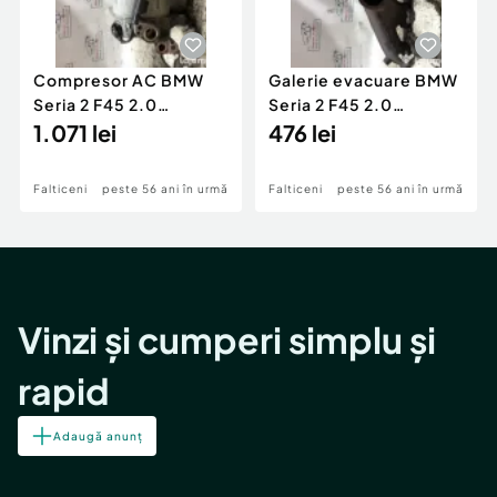
Compresor AC BMW
Galerie evacuare BMW
Seria 2 F45 2.0
Seria 2 F45 2.0
Motorina 2016
1.071 lei
Motorina 2016
476 lei
Falticeni
peste 56 ani în urmă
Falticeni
peste 56 ani în urmă
Vinzi și cumperi simplu și
rapid
Adaugă anunț