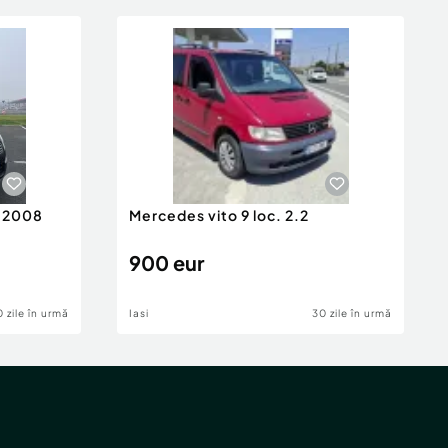
n 2008
Mercedes vito 9 loc. 2.2
900 eur
 zile în urmă
Iasi
30 zile în urmă