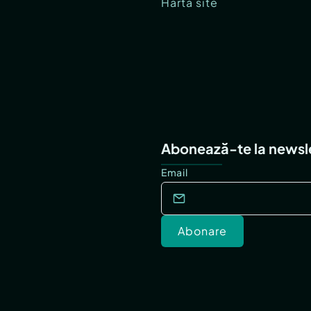
Hartă site
Abonează-te la newsl
Email
Abonare