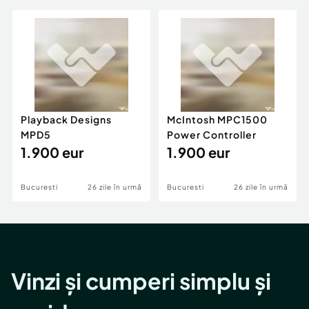
Playback Designs
McIntosh MPC1500
MPD5
Power Controller
1.900 eur
1.900 eur
Bucuresti
26 zile în urmă
Bucuresti
26 zile în urmă
Vinzi și cumperi simplu și