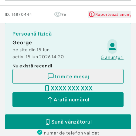
ID:
16870444
96
Raportează anunț
Persoană fizică
George
pe site din
15 Jun
activ:
15 iun 2026 14:20
5
anunțuri
Nu există recenzii
Trimite mesaj
XXXX XXX XXX
Arată numărul
Sună vânzătorul
numar de telefon
validat