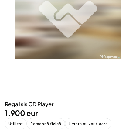
Locuri de munca
Utilaje agricole si industriale
Servicii
Piese auto si accesorii
Animale de companie
Dacia Duster
Afaceri și echipamente profesionale
Inchiriere Bunuri si Vehicule
Rega Isis CD Player
1.900 eur
Utilizat
Persoană fizică
Livrare cu verificare