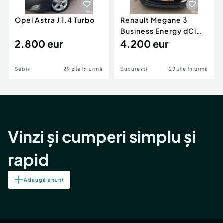
Opel Astra J 1.4 Turbo
Renault Megane 3
Business Energy dCi
2.800 eur
110 Break eco²
4.200 eur
Sebis
29 zile în urmă
Bucuresti
29 zile în urmă
Vinzi și cumperi simplu și
rapid
Adaugă anunț