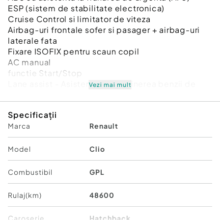
ESP (sistem de stabilitate electronica)
Cruise Control si limitator de viteza
Airbag-uri frontale sofer si pasager + airbag-uri
laterale fata
Fixare ISOFIX pentru scaun copil
AC manual
functie Start/Stop
Lane assist - Asistenta la mentinerea benzii de
Vezi mai mult
circulatie
Recunoastere semne de circulatie
Specificații
Oglinzi incalzite si reglabile electric
Marca
Renault
Geamuri electrice fata
Sistem multimedia cu Android si conectivitate
Bluetooth
Model
Clio
Lumini de zi led
5 usi, 5 locuri
Combustibil
GPL
Faruri faza scurta led + automate
2 chei
Rulaj(km)
48600
Deschidere portbaj din cheie
Volan multifunctional din piele
Caroserie
Hatchback