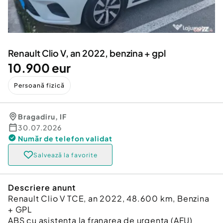
Locuri de munca
Utilaje agricole si industriale
Servicii
Piese auto si accesorii
Animale de companie
Dacia Duster
Afaceri și echipamente profesionale
Renault Clio V, an 2022, benzina + gpl
Inchiriere Bunuri si Vehicule
10.900 eur
Persoană fizică
Bragadiru
,
IF
30.07.2026
Număr de telefon
validat
Salvează la favorite
Descriere anunt
Renault Clio V TCE, an 2022, 48.600 km, Benzina
+ GPL
ABS cu asistenta la franarea de urgenta (AFU)