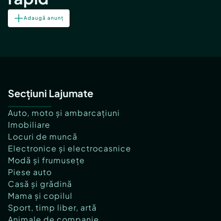
Adaugă anunț
Secțiuni Lajumate
Auto, moto și ambarcațiuni
Imobiliare
Locuri de muncă
Electronice și electrocasnice
Modă și frumusețe
Piese auto
Casă și grădină
Mama și copilul
Sport, timp liber, artă
Animale de companie