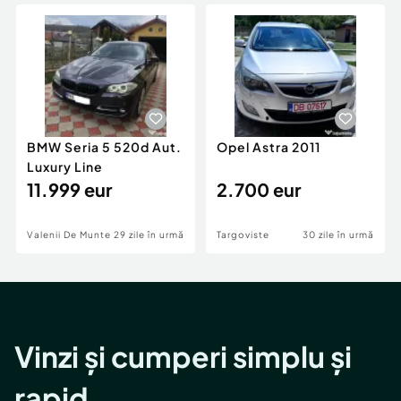
Locuri de munca
Utilaje agricole si industriale
Servicii
Piese auto si accesorii
Animale de companie
Dacia Duster
Afaceri și echipamente profesionale
Inchiriere Bunuri si Vehicule
BMW Seria 5 520d Aut.
Opel Astra 2011
Luxury Line
11.999 eur
2.700 eur
Valenii De Munte
29 zile în urmă
Targoviste
30 zile în urmă
Vinzi și cumperi simplu și
rapid