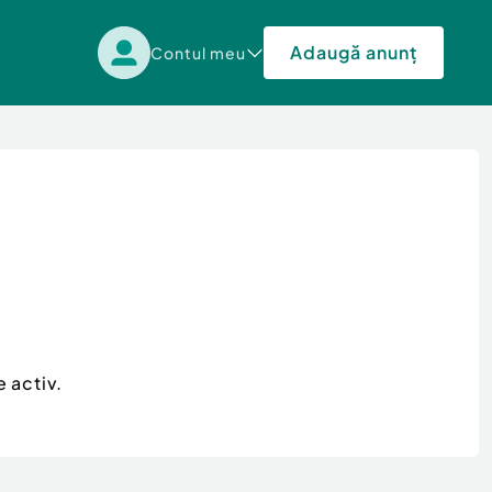
Adaugă anunț
Contul meu
 activ.