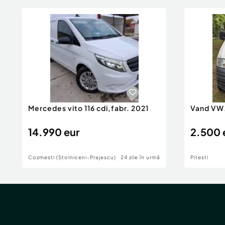
Mercedes vito 116 cdi,fabr. 2021
Vand VW
14.990 eur
2.500 
Cozmesti (Stolniceni-Prajescu)
24 zile în urmă
Pitesti