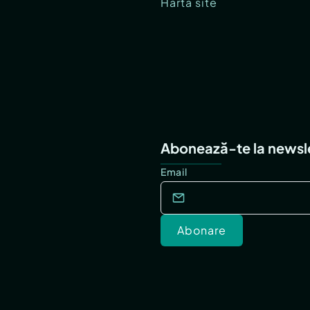
Hartă site
Abonează-te la newsl
Email
Abonare