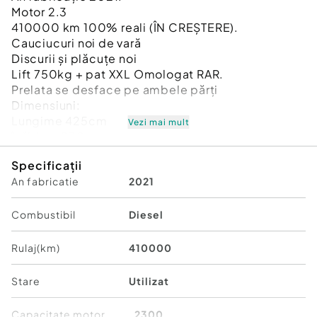
Motor 2.3
410000 km 100% reali (ÎN CREȘTERE).
Cauciucuri noi de vară
Discurii și plăcuțe noi
Lift 750kg + pat XXL Omologat RAR.
Prelata se desface pe ambele părți
Dimensiuni:
Lungime 425cm
Vezi mai mult
înălțime 230cm
Lățime 220cm
Specificații
MMA3,5t din care util 750kg
An fabricatie
2021
AC funcțional.
Webasto funcțional.
ADEBLU ACTIV.
Combustibil
Diesel
DPF ACTIV
Perne pe aer, pe spate.
Rulaj(km)
410000
Două baterii, una pentru pornire si una pentru
accesorii (lift și webasto)
Stare
Utilizat
Mașina nu are nici un martor aprins în bord.
ACEPT ORICE TEST, TESTER, ETC...
Capacitate motor
2300