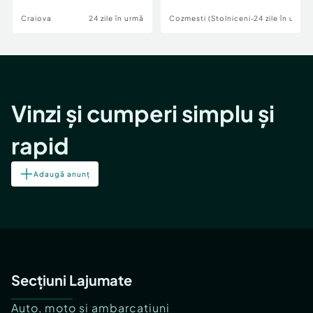
Craiova
24 zile în urmă
Cozmesti (Stolniceni-Prajescu)
24 zile în urmă
Vinzi și cumperi simplu și
rapid
Adaugă anunț
Secțiuni Lajumate
Auto, moto și ambarcațiuni