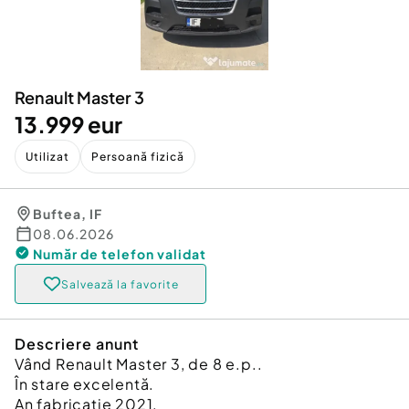
Locuri de munca
Utilaje agricole si industriale
Servicii
Piese auto si accesorii
Animale de companie
Dacia Duster
Afaceri și echipamente profesionale
Renault Master 3
Inchiriere Bunuri si Vehicule
13.999 eur
Utilizat
Persoană fizică
Buftea
,
IF
08.06.2026
Număr de telefon
validat
Salvează la favorite
Descriere anunt
Vând Renault Master 3, de 8 e.p..
În stare excelentă.
An fabricație 2021.