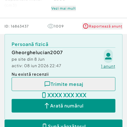
MAI MULTE INFORMAȚII LA TELEFON.
(cm3)
Vezi mai mult
Tara de origine
Germania
ID:
16863437
1009
Raportează anunț
Norma de poluare
Euro 6
Persoană fizică
Sarcina utila
750kg
Gheorghelucian2007
Masa maxima admisa
3500
pe site din
8 Jun
(kg)
activ:
08 iun 2026 22:47
1
anunț
Nu există recenzii
Inmatriculat
Da
Trimite mesaj
Putere(CP)
077150
XXXX XXX XXX
Verifică km
Arată numărul
Sună vânzătorul