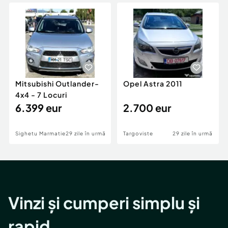
Locuri de munca
Utilaje agricole si industriale
Servicii
Piese auto si accesorii
Animale de companie
Dacia Duster
Afaceri și echipamente profesionale
Inchiriere Bunuri si Vehicule
Mitsubishi Outlander-
Opel Astra 2011
4x4 - 7 Locuri
6.399 eur
2.700 eur
Sighetu Marmatiei
29 zile în urmă
Targoviste
29 zile în urmă
Vinzi și cumperi simplu și
rapid