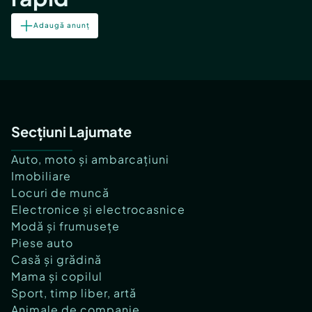
Adaugă anunț
Secțiuni Lajumate
Auto, moto și ambarcațiuni
Imobiliare
Locuri de muncă
Electronice și electrocasnice
Modă și frumusețe
Piese auto
Casă și grădină
Mama și copilul
Sport, timp liber, artă
Animale de companie