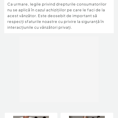
-in perioadele aglomerate poate ajunge mai
Ca urmare, legile privind drepturile consumatorilor
tarziu (72 ore sau mai mult)
nu se aplică în cazul achizițiilor pe care le faci de la
acest vânzător. Este deosebit de important să
Pentru alte detalii :
respecți sfaturile noastre cu privire la siguranță în
-trimiteti mesaj
interacțiunile cu vânzători privați.
-sunati la numarul din anunt
-trimiteti mesaj pe whatsApp la numarul din anunt
Costumele pentru serbare sunt un pic mai largute
decat hainele obisnuite.
Rochitele sunt lucrate lejer in asa fel incat sa
poata fi imbracate atat de o fetita slabuta cat si
de una mai grasuta.
Talia este pe elatic, existand posibilitatea sa
poata fi scos sau introdus elasticul.
La aceste rochite sunt 8 marimi,
Preturile sunt dupa cum urmeaza: