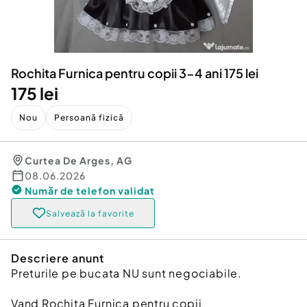
Locuri de munca
Utilaje agricole si industriale
Servicii
Piese auto si accesorii
Animale de companie
Dacia Duster
Afaceri și echipamente profesionale
Rochita Furnica pentru copii 3-4 ani 175 lei
Inchiriere Bunuri si Vehicule
175 lei
Nou
Persoană fizică
Curtea De Arges
,
AG
08.06.2026
Număr de telefon
validat
Salvează la favorite
Descriere anunt
Preturile pe bucata NU sunt negociabile.
Vand Rochita Furnica pentru copii