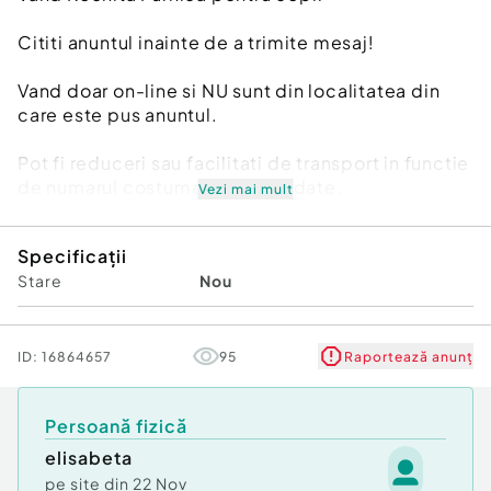
Cititi anuntul inainte de a trimite mesaj!
Vand doar on-line si NU sunt din localitatea din
care este pus anuntul.
Pot fi reduceri sau facilitati de transport in functie
de numarul costumelor comandate.
Vezi mai mult
In acest sens se pot asocia 2 sau mai multi parinti
(persoane) indiferent de ce fel de costum se
Specificații
achizitioneaza(pot fi costume diferite,marimi
Stare
Nou
diferite,personaje diferite)
Facilitatile si reducerile sunt dupa cum urmeaza:
ID:
16864657
95
Raportează anunț
-pentru 2 costume cumparate se ofera transport
gratuit
Persoană fizică
-pentru 3 sau 4 costume cumparate se aplica o
elisabeta
reducere de 5% plus transport gratuit
pe site din
22 Nov