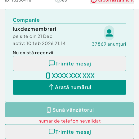
ID:
15230418
68
Raportează anunț
Companie
luxdezmembrari
pe site din
21 Dec
activ:
10 feb 2026 21:14
37869
anunțuri
Nu există recenzii
Trimite mesaj
XXXX XXX XXX
Arată numărul
Sună vânzătorul
numar de telefon
nevalidat
Trimite mesaj