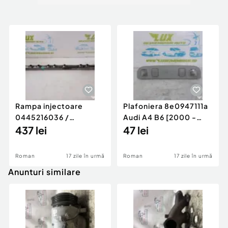
Rampa injectoare
Plafoniera 8e0947111a
0445216036 /
Audi A4 B6 [2000 -
780542302 3.0 d 313
437 lei
2005]
47 lei
cp N57D30
Roman
17 zile în urmă
Roman
17 zile în urmă
Anunturi similare