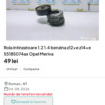
Locuri de munca
Utilaje agricole si industriale
Servicii
Piese auto si accesorii
Animale de companie
Dacia Duster
Afaceri și echipamente profesionale
Inchiriere Bunuri si Vehicule
Rola intinzatoare 1.2 1.4 benzina z12xe z14xe
55185074ax Opel Meriva
49 lei
Utilizat
Companie
Roman
,
NT
04.08.2026
Număr de telefon
nevalidat
Salvează la favorite