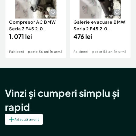
Compresor AC BMW
Galerie evacuare BMW
Seria 2 F45 2.0
Seria 2 F45 2.0
Motorina 2016
1.071 lei
Motorina 2016
476 lei
Falticeni
peste 56 ani în urmă
Falticeni
peste 56 ani în urmă
Vinzi și cumperi simplu și
rapid
Adaugă anunț