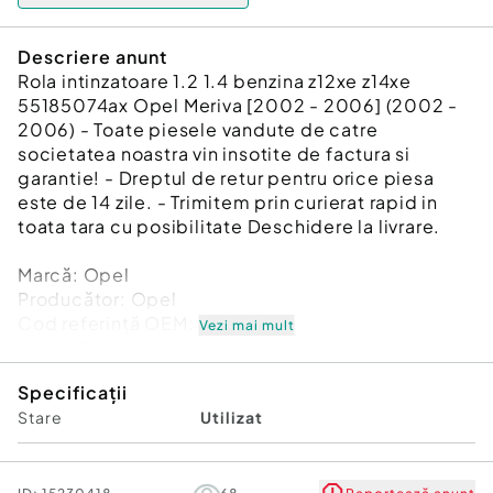
Descriere anunt
Rola intinzatoare 1.2 1.4 benzina z12xe z14xe
55185074ax Opel Meriva [2002 - 2006] (2002 -
2006) - Toate piesele vandute de catre
societatea noastra vin insotite de factura si
garantie! - Dreptul de retur pentru orice piesa
este de 14 zile. - Trimitem prin curierat rapid in
toata tara cu posibilitate Deschidere la livrare.
Marcă: Opel
Producător: Opel
Cod referinţă OEM: 47729165
Vezi mai mult
Piesă: Rola intinzatoare 1.2 1.4 benzina z12xe z14xe
55185074ax
Specificații
Garanție
Stare
Utilizat