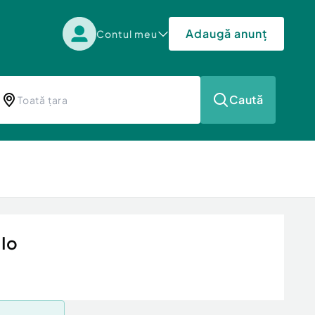
Adaugă anunț
Contul meu
Caută
 Io