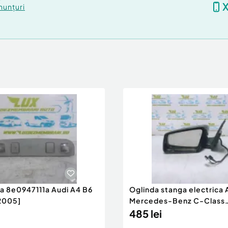
nunțuri
ra 8e0947111a Audi A4 B6
Oglinda stanga electrica
2005]
Mercedes-Benz C-Class
W204/S204 [200
485 lei