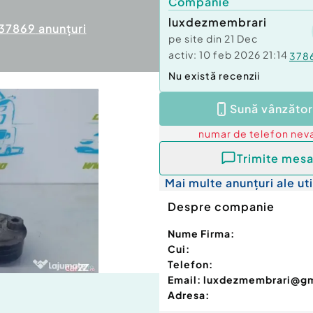
Companie
luxdezmembrari
37869
anunțuri
pe site din
21 Dec
activ:
10 feb 2026 21:14
378
Nu există recenzii
Sună vânzător
numar de telefon
neva
Trimite mesa
Mai multe anunțuri ale uti
Despre companie
Nume Firma:
Cui:
Telefon:
Email:
luxdezmembrari@g
Adresa: