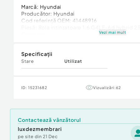
Marcă: Hyundai
Producător: Hyundai
Cod referinţă OEM: 41448916
Piesă: Rola intinzatoare 1.6 G4LE-6d hybrid
Vezi mai mult
Garanție
Specificații
Stare
Utilizat
ID:
15231682
Vizualizări:
62
Contactează vânzătorul
luxdezmembrari
pe site din
21 Dec