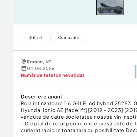
Utilizat
Companie
Roman
,
NT
04.08.2026
Număr de telefon
nevalidat
Descriere anunt
Rola intinzatoare 1.6 G4LE-6d hybrid 25283
Hyundai Ioniq AE [facelift] [2019 - 2023] (201
vandute de catre societatea noastra vin insotit
- Dreptul de retur pentru orice piesa este de 14
curierat rapid in toata tara cu posibilitate Desc