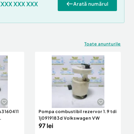
XXXX XXX XXX
Arată numărul
Toate anunturile
 A3160411
Pompa combustibil rezervor 1.9 tdi
1j0919183d Volkswagen VW
97 lei