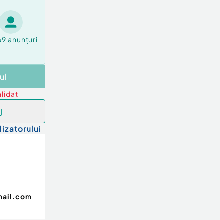
69
anunțuri
ul
lidat
j
lizatorului
mail.com