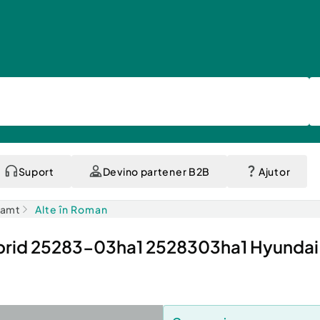
Suport
Devino partener B2B
Ajutor
eamt
Alte în Roman
ybrid 25283-03ha1 2528303ha1 Hyundai