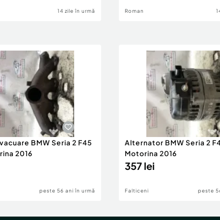
14 zile în urmă
Roman
1
evacuare BMW Seria 2 F45
Alternator BMW Seria 2 F
rina 2016
Motorina 2016
357 lei
peste 56 ani în urmă
Falticeni
peste 5