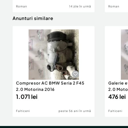
Roman
14 zile în urmă
Roman
Anunturi similare
Compresor AC BMW Seria 2 F45
Galerie 
2.0 Motorina 2016
2.0 Moto
1.071 lei
476 lei
Falticeni
peste 56 ani în urmă
Falticeni