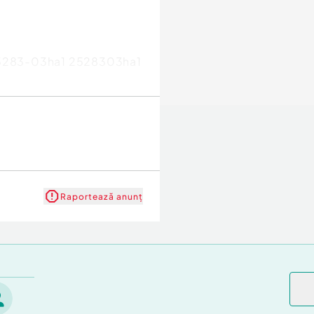
 25283-03ha1 2528303ha1
Raportează anunț