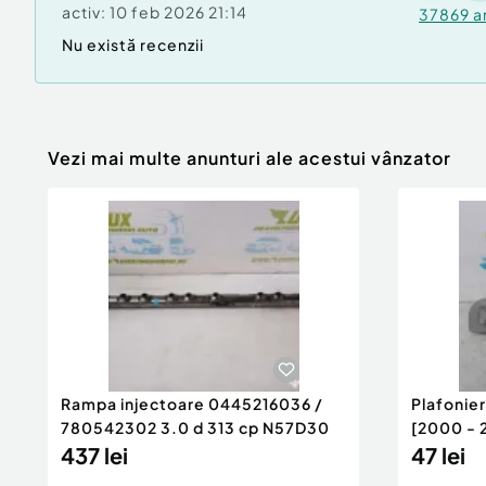
activ:
10 feb 2026 21:14
37869
a
Nu există recenzii
Vezi mai multe anunturi ale acestui vânzator
Rampa injectoare 0445216036 /
Plafonie
780542302 3.0 d 313 cp N57D30
[2000 - 
437 lei
47 lei