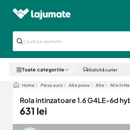
Toate categoriile
Solicită curier
Home
Piese auto
Alte piese
Alte
Alte în N
Rola intinzatoare 1.6 G4LE-6d h
631 lei