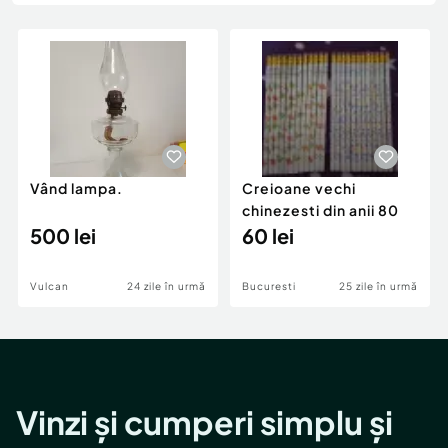
Locuri de munca
Utilaje agricole si industriale
Servicii
Piese auto si accesorii
Animale de companie
Dacia Duster
Afaceri și echipamente profesionale
Inchiriere Bunuri si Vehicule
Vând lampa.
Creioane vechi
chinezesti din anii 80
500 lei
60 lei
Vulcan
24 zile în urmă
Bucuresti
25 zile în urmă
Vinzi și cumperi simplu și