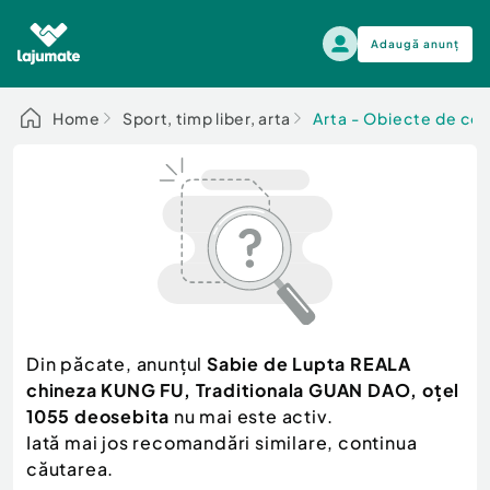
Adaugă anunț
Alege categoria
Home
Sport, timp liber, arta
Arta - Obiecte de col
Auto, moto si ambarcatiuni
Toate Anunturile
Auto, moto si ambarcatiuni
Imobiliare
Autoturisme
Electronice si electrocasnice
Anvelope si Jante
Casa si gradina
Alege dupa sezon
Piese auto
Scutere - ATV - UTV
Din păcate, anunțul
Sabie de Lupta REALA
Mama si copilul
Autoutilitare
chineza KUNG FU, Traditionala GUAN DAO, oțel
Moda si frumusete
Ambarcatiuni
1055 deosebita
nu mai este activ.
Sport, timp liber, arta
Iată mai jos recomandări similare, continua
Camioane - Rulote - Remorci
Agro si Industrie
căutarea.
Motociclete