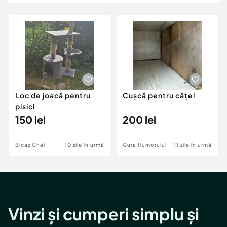
Locuri de munca
Utilaje agricole si industriale
Servicii
Piese auto si accesorii
Animale de companie
Dacia Duster
Afaceri și echipamente profesionale
Inchiriere Bunuri si Vehicule
Loc de joacă pentru
Cușcă pentru cățel
pisici
150 lei
200 lei
Bicaz Chei
10 zile în urmă
Gura Humorului
11 zile în urmă
Vinzi și cumperi simplu și