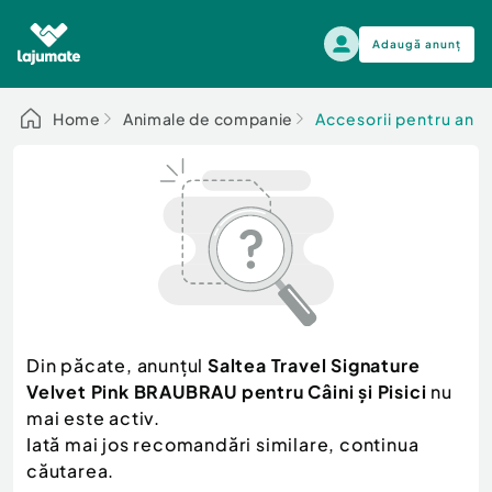
Adaugă anunț
Alege categoria
Home
Animale de companie
Accesorii pentru ani
Auto, moto si ambarcatiuni
Toate Anunturile
Auto, moto si ambarcatiuni
Imobiliare
Autoturisme
Electronice si electrocasnice
Anvelope si Jante
Casa si gradina
Alege dupa sezon
Piese auto
Scutere - ATV - UTV
Din păcate, anunțul
Saltea Travel Signature
Mama si copilul
Autoutilitare
Velvet Pink BRAUBRAU pentru Câini și Pisici
nu
Moda si frumusete
Ambarcatiuni
mai este activ.
Sport, timp liber, arta
Iată mai jos recomandări similare, continua
Camioane - Rulote - Remorci
Agro si Industrie
căutarea.
Motociclete