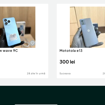
w wave 9C
Mototola e13
300 lei
28 zile în urmă
Suceava
2