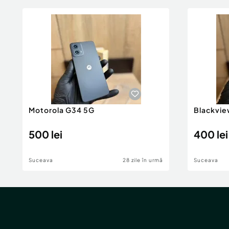
Motorola G34 5G
Blackvie
500 lei
400 lei
Suceava
28 zile în urmă
Suceava