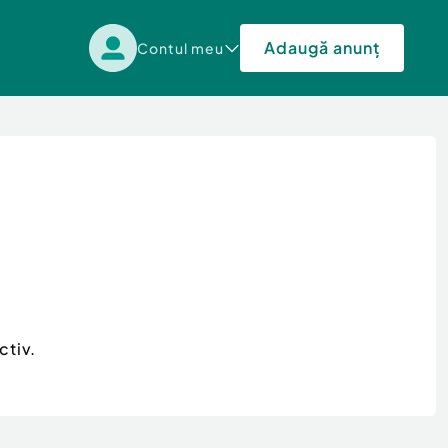
Adaugă anunț
Contul meu
ctiv.