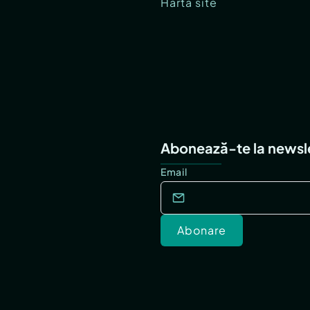
Hartă site
Abonează-te la newsl
Email
Abonare