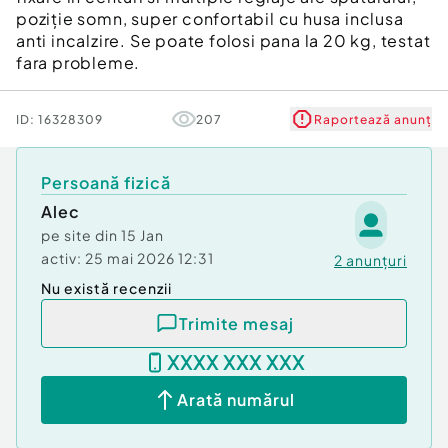
poziție somn, super confortabil cu husa inclusa
anti incalzire. Se poate folosi pana la 20 kg, testat
fara probleme.
ID:
16328309
207
Raportează anunț
Persoană fizică
Alec
pe site din
15 Jan
activ:
25 mai 2026 12:31
2
anunțuri
Nu există recenzii
Trimite mesaj
XXXX XXX XXX
Arată numărul