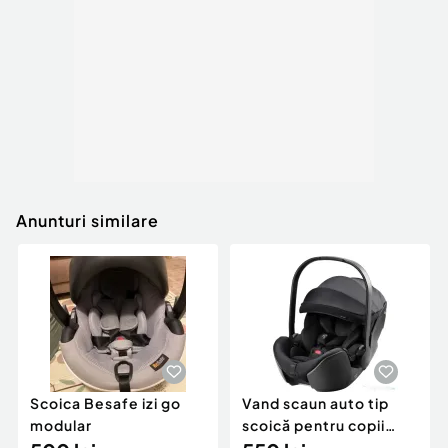
Anunturi similare
Scoica Besafe izi go
Vand scaun auto tip
modular
scoică pentru copii
Britax Römer