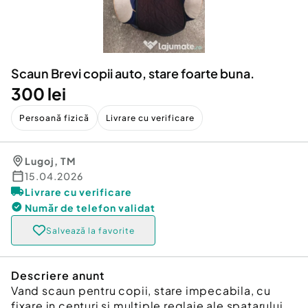
Locuri de munca
Utilaje agricole si industriale
Servicii
Piese auto si accesorii
Animale de companie
Dacia Duster
Afaceri și echipamente profesionale
Scaun Brevi copii auto, stare foarte buna.
Inchiriere Bunuri si Vehicule
300 lei
Persoană fizică
Livrare cu verificare
Lugoj
,
TM
15.04.2026
Livrare cu verificare
Număr de telefon
validat
Salvează la favorite
Descriere anunt
Vand scaun pentru copii, stare impecabila, cu
fixare in centuri si multiple reglaje ale spatarului,