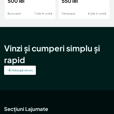
500 lei
550 lei
Bucuresti
7 zile în urmă
Timisoara
8 zile în urmă
Vinzi și cumperi simplu și
rapid
Adaugă anunț
Secțiuni Lajumate