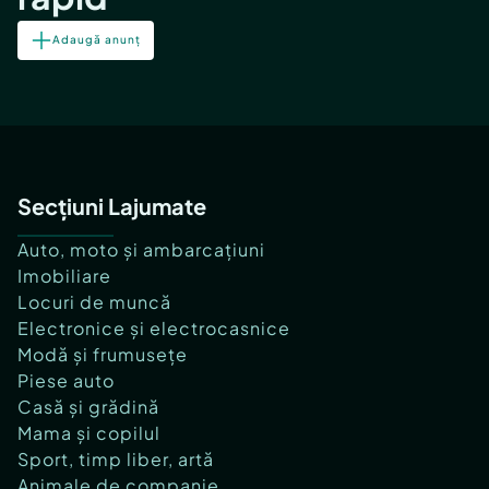
Adaugă anunț
Secțiuni Lajumate
Auto, moto și ambarcațiuni
Imobiliare
Locuri de muncă
Electronice și electrocasnice
Modă și frumusețe
Piese auto
Casă și grădină
Mama și copilul
Sport, timp liber, artă
Animale de companie