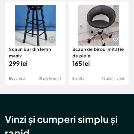
Locuri de munca
Utilaje agricole si industriale
Servicii
Piese auto si accesorii
Animale de companie
Dacia Duster
Afaceri și echipamente profesionale
Inchiriere Bunuri si Vehicule
Scaun Bar din lemn
Scaun de birou imitație
masiv
de piele
299 lei
165 lei
Bucuresti
15 zile în urmă
Bistrita
15 zile în urmă
Vinzi și cumperi simplu și
rapid