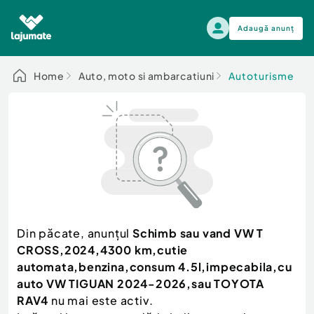
Adaugă anunț
Alege categoria
Home
Auto, moto si ambarcatiuni
Autoturisme
Auto, moto si ambarcatiuni
Toate Anunturile
Auto, moto si ambarcatiuni
Imobiliare
Autoturisme
Electronice si electrocasnice
Anvelope si Jante
Casa si gradina
Alege dupa sezon
Piese auto
Scutere - ATV - UTV
Din păcate, anunțul
Schimb sau vand VW T
Mama si copilul
Autoutilitare
CROSS,2024,4300 km,cutie
Moda si frumusete
Ambarcatiuni
automata,benzina,consum 4.5l,impecabila,cu
Sport, timp liber, arta
auto VW TIGUAN 2024-2026,sau TOYOTA
Camioane - Rulote - Remorci
Agro si Industrie
RAV4
nu mai este activ.
Motociclete