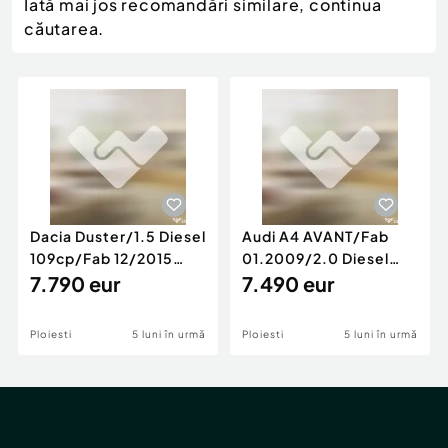
Locuri de munca
Iată mai jos recomandări similare, continua
Utilaje agricole si industriale
Servicii
căutarea.
Piese auto si accesorii
Animale de companie
Dacia Duster
Afaceri și echipamente profesionale
Inchiriere Bunuri si Vehicule
Dacia Duster/1.5 Diesel
Audi A4 AVANT/Fab
109cp/Fab 12/2015
01.2009/2.0 Diesel
/Euro 5/GARANTIE 12
7.790 eur
140cp/Posibilitate
7.490 eur
LUNI
Rate/GARANTIE
Ploiesti
5 luni în urmă
Ploiesti
5 luni în urmă