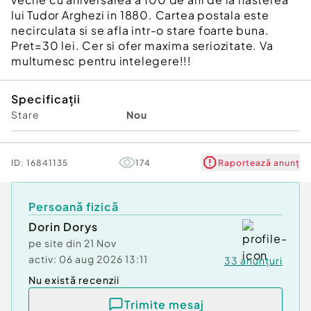
lui Tudor Arghezi in 1880. Cartea postala este
necirculata si se afla intr-o stare foarte buna.
Pret=30 lei. Cer si ofer maxima seriozitate. Va
multumesc pentru intelegere!!!
Specificații
Stare
Nou
ID:
16841135
174
Raportează anunț
Persoană fizică
Dorin Dorys
pe site din
21 Nov
activ:
06 aug 2026 13:11
33
anunțuri
Nu există recenzii
Trimite mesaj