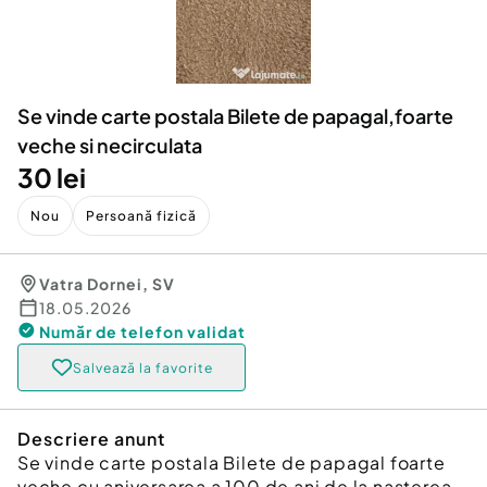
Locuri de munca
Utilaje agricole si industriale
Servicii
Piese auto si accesorii
Animale de companie
Dacia Duster
Afaceri și echipamente profesionale
Se vinde carte postala Bilete de papagal,foarte
Inchiriere Bunuri si Vehicule
veche si necirculata
30 lei
Nou
Persoană fizică
Vatra Dornei
,
SV
18.05.2026
Număr de telefon
validat
Salvează la favorite
Descriere anunt
Se vinde carte postala Bilete de papagal foarte
veche cu aniversarea a 100 de ani de la nasterea