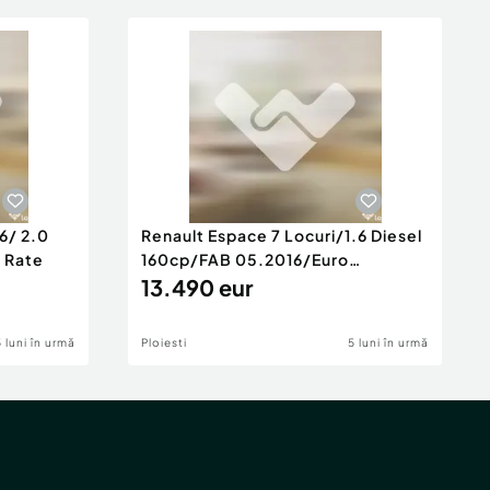
6/ 2.0
Renault Espace 7 Locuri/1.6 Diesel
e Rate
160cp/FAB 05.2016/Euro
6/Posibilita
13.490 eur
5 luni în urmă
Ploiesti
5 luni în urmă