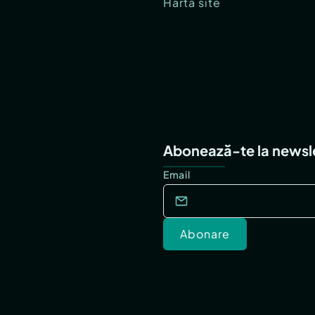
Hartă site
Abonează-te la newsl
Email
Abonare