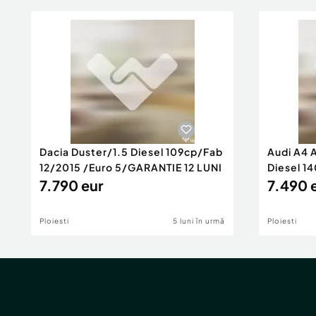
Dacia Duster/1.5 Diesel 109cp/Fab
Audi A4 
12/2015 /Euro 5/GARANTIE 12 LUNI
Diesel 14
7.790 eur
Rate/GA
7.490 
Ploiesti
5 luni în urmă
Ploiesti