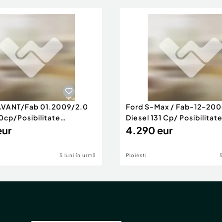
AVANT/Fab 01.2009/2.0
Ford S-Max / Fab-12-200
0cp/Posibilitate
Diesel 131 Cp/ Posibilitat
RANTIE
eur
4.290 eur
5 luni în urmă
Ploiesti