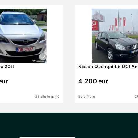
ra 2011
Nissan Qashqai 1.5 DCI A
eur
4.200 eur
29 zile în urmă
Baia Mare
2