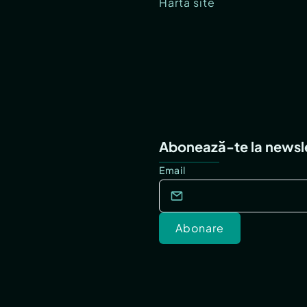
Hartă site
Abonează-te la newsl
Email
Abonare