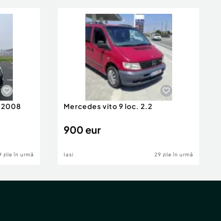
n 2008
Mercedes vito 9 loc. 2.2
900 eur
9 zile în urmă
Iasi
29 zile în urmă