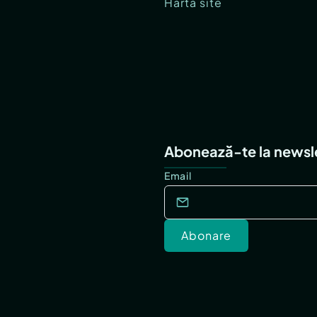
Hartă site
Abonează-te la newsl
Email
Abonare