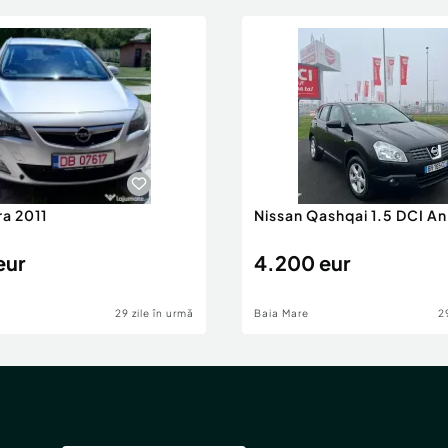
ra 2011
Nissan Qashqai 1.5 DCI A
eur
4.200 eur
29 zile în urmă
Baia Mare
2