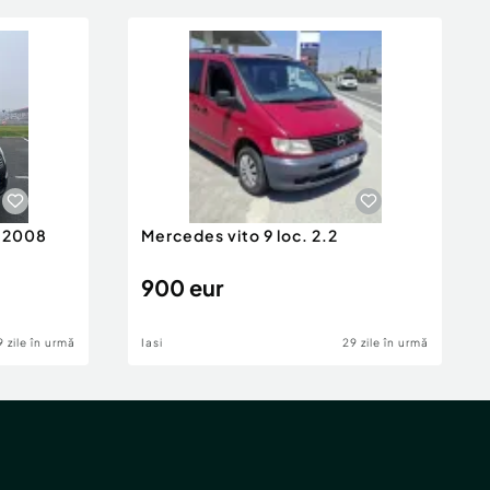
n 2008
Mercedes vito 9 loc. 2.2
900 eur
9 zile în urmă
Iasi
29 zile în urmă