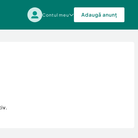
Adaugă anunț
Contul meu
iv.