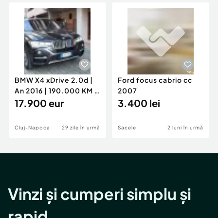
Locuri de munca
Utilaje agricole si industriale
Servicii
Piese auto si accesorii
Animale de companie
Dacia Duster
Afaceri și echipamente profesionale
Inchiriere Bunuri si Vehicule
BMW X4 xDrive 2.0d |
Ford focus cabrio cc
An 2016 | 190.000 KM |
2007
Stare Impecabilă
17.900 eur
3.400 lei
Cluj-Napoca
29 zile în urmă
Sacele
2 luni în urmă
Vinzi și cumperi simplu și
rapid