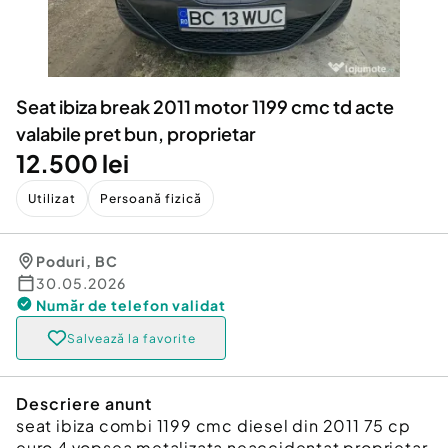
Locuri de munca
Utilaje agricole si industriale
Servicii
Piese auto si accesorii
Animale de companie
Dacia Duster
Afaceri și echipamente profesionale
Seat ibiza break 2011 motor 1199 cmc td acte
Inchiriere Bunuri si Vehicule
valabile pret bun, proprietar
12.500 lei
Utilizat
Persoană fizică
Poduri
,
BC
30.05.2026
Număr de telefon
validat
Salvează la favorite
Descriere anunt
seat ibiza combi 1199 cmc diesel din 2011 75 cp
euro 4 vopsea metalizata neaccidentat proprietar