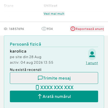
Stare
Utilizat
Vezi mai mult
An fabricatie
2011
Capacitate motor
1199
ID:
16857696
934
Raportează anunț
(cm3)
Persoană fizică
Putere(CP)
75
karolica
Cutie de viteze
Manuală
pe site din
28 Aug
activ:
04 aug 2026 13:55
1
anunț
Transmisie
Față
Nu există recenzii
Trimite mesaj
Numar usi
5
XXXX XXX XXX
Optiuni
0
Arată numărul
Tara de origine
România