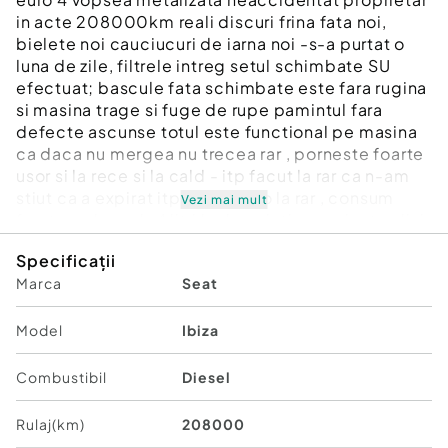
in acte 208000km reali discuri frina fata noi,
bielete noi cauciucuri de iarna noi -s-a purtat o
luna de zile, filtrele intreg setul schimbate SU
efectuat; bascule fata schimbate este fara rugina
si masina trage si fuge de rupe pamintul fara
defecte ascunse totul este functional pe masina
ca daca nu mergea nu trecea rar , porneste foarte
usor si la rece si la cald - itp facut la rar ca n-am
stiut ca a expirat itp si am duso la rar , consum
Vezi mai mult
foarte redus sub 4 litri la drum intins are jante aliaj
AC functional . pret fix 12500 LEI - fara schimburi
Specificații
sau combinatii .
Marca
Seat
Model
Ibiza
Combustibil
Diesel
Rulaj(km)
208000