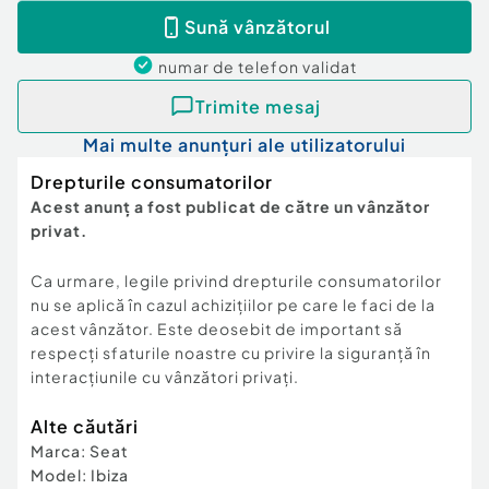
Serie sasiu
: VSSZZZ6JZBR032443
Sună vânzătorul
numar de telefon
validat
Norma de poluare
Euro 4
Trimite mesaj
Climatizare
Aer conditionat
Mai multe anunțuri ale utilizatorului
Tapiterie
Tapiterie stofa
Drepturile consumatorilor
Acest anunț a fost publicat de către un vânzător
Pilot automat
Pilot automat
privat.
Asistenta
Controlul tractiunii
Ca urmare, legile privind drepturile consumatorilor
nu se aplică în cazul achizițiilor pe care le faci de la
acest vânzător. Este deosebit de important să
Jante aliaj
Jante aliaj 15
respecți sfaturile noastre cu privire la siguranță în
interacțiunile cu vânzători privați.
Tip cauciucuri
Anvelope Iarna
Alte căutări
Siguranta
ABS
Marca
:
Seat
Model
:
Ibiza
Filtre
Suspensie confort