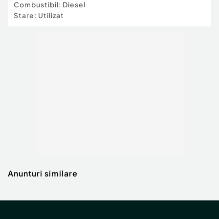
Combustibil
:
Diesel
Stare
:
Utilizat
Volan
Stânga
Extra-optiuni
Geamuri electrice fata
Verifică km
Anunturi similare