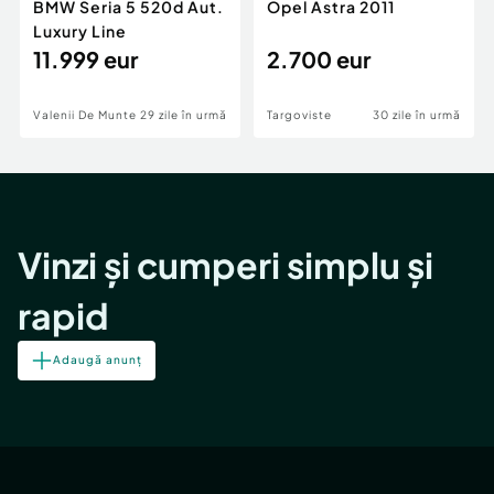
BMW Seria 5 520d Aut.
Opel Astra 2011
Luxury Line
11.999 eur
2.700 eur
Valenii De Munte
29 zile în urmă
Targoviste
30 zile în urmă
Vinzi și cumperi simplu și
rapid
Adaugă anunț