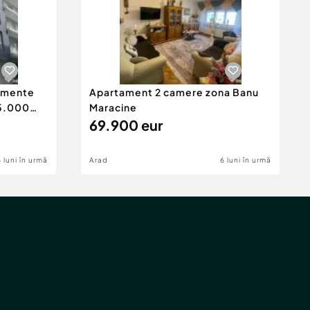
tamente
Apartament 2 camere zona Banu
65.000
Maracine
69.900 eur
6 luni în urmă
Arad
6 luni în urmă