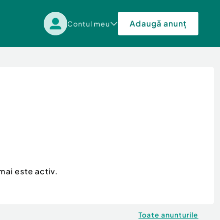
Adaugă anunț
Contul meu
mai este activ.
Toate anunturile