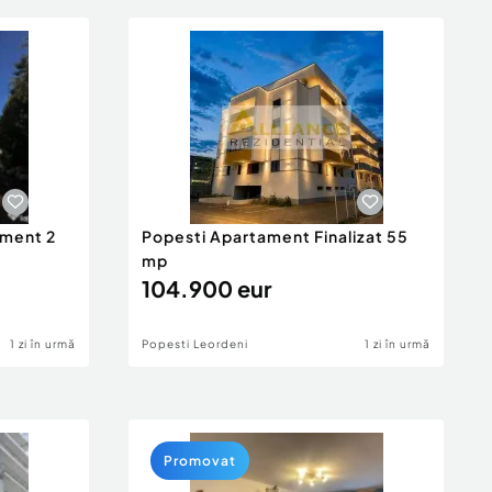
ament 2
Popesti Apartament Finalizat 55
mp
104.900 eur
1 zi în urmă
Popesti Leordeni
1 zi în urmă
Promovat