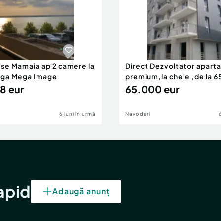
use Mamaia ap 2 camere la
Direct Dezvoltator apar
nga Mega Image
premium,la cheie ,de la 
8 eur
eur
65.000 eur
6 luni în urmă
Navodari
rapid
Adaugă anunț