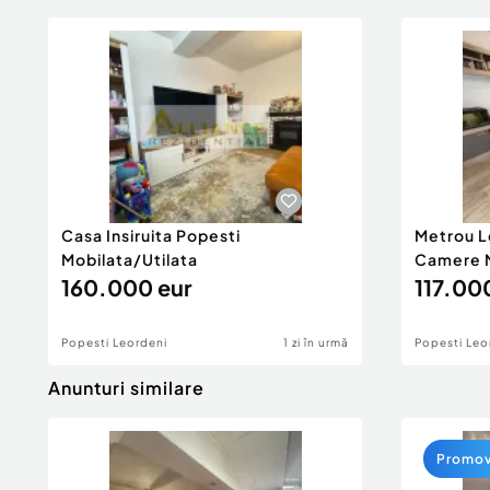
Casa Insiruita Popesti
Metrou L
Mobilata/Utilata
Camere M
160.000 eur
117.00
Popesti Leordeni
1 zi în urmă
Popesti Leo
Anunturi similare
Promo