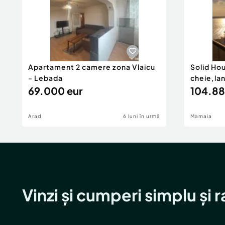
Apartament 2 camere zona Vlaicu
Solid Ho
- Lebada
cheie,la
69.000 eur
104.88
Arad
6 luni în urmă
Mamaia
Vinzi și cumperi simplu și 