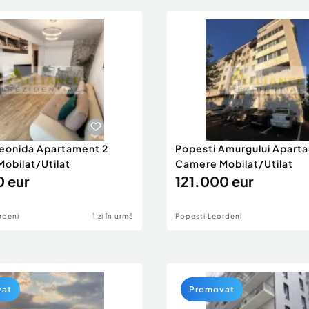
eonida Apartament 2
Popesti Amurgului Apart
obilat/Utilat
Camere Mobilat/Utilat
0 eur
121.000 eur
rdeni
1 zi în urmă
Popesti Leordeni
vat
Promovat