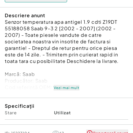
Descriere anunt
Senzor temperatura apa antigel 1.9 cdti Z19DT
55188058 Saab 9-3 2 [2002 - 2007] (2002 -
2007) - Toate piesele vandute de catre
societatea noastra vin insotite de factura si
garantie! - Dreptul de retur pentru orice piesa
este de 14 zile. - Trimitem prin curierat rapid in
toata tara cu posibilitate Deschidere la livrare.
Marcă: Saab
Producător: Saab
Cod referinţă OEM: 45925141
Vezi mai mult
Piesă: Senzor temperatura apa antigel 1.9 cdti
Z19DT 55188058
Specificații
Garanție
Stare
Utilizat