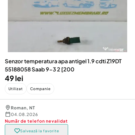
Locuri de munca
Utilaje agricole si industriale
Servicii
Piese auto si accesorii
Animale de companie
Dacia Duster
Afaceri și echipamente profesionale
Inchiriere Bunuri si Vehicule
Senzor temperatura apa antigel 1.9 cdti Z19DT
55188058 Saab 9-3 2 [200
49 lei
Utilizat
Companie
Roman
,
NT
04.08.2026
Număr de telefon
nevalidat
Salvează la favorite