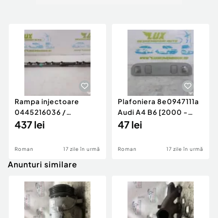
Rampa injectoare
Plafoniera 8e0947111a
0445216036 /
Audi A4 B6 [2000 -
780542302 3.0 d 313
437 lei
2005]
47 lei
cp N57D30
Roman
17 zile în urmă
Roman
17 zile în urmă
Anunturi similare