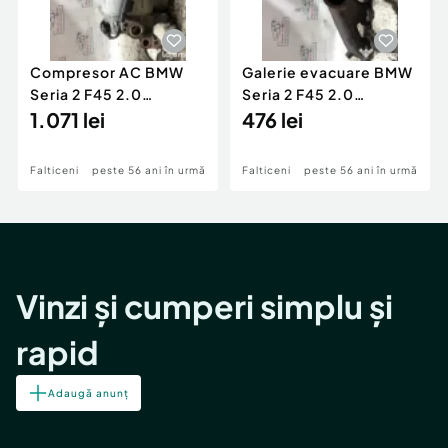
Compresor AC BMW
Galerie evacuare BMW
Seria 2 F45 2.0
Seria 2 F45 2.0
Motorina 2016
1.071 lei
Motorina 2016
476 lei
Falticeni
peste 56 ani în urmă
Falticeni
peste 56 ani în urmă
Vinzi și cumperi simplu și
rapid
Adaugă anunț