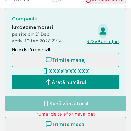
ID:
15227104
62
Raportează anunț
Companie
luxdezmembrari
pe site din
21 Dec
activ:
10 feb 2026 21:14
37869
anunțuri
Nu există recenzii
Trimite mesaj
XXXX XXX XXX
Arată numărul
Sună vânzătorul
numar de telefon
nevalidat
Trimite mesaj