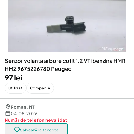
Locuri de munca
Utilaje agricole si industriale
Servicii
Piese auto si accesorii
Animale de companie
Dacia Duster
Afaceri și echipamente profesionale
Inchiriere Bunuri si Vehicule
Senzor volanta arbore cotit 1.2 VTi benzina HMR
HMZ 9675226780 Peugeo
97 lei
Utilizat
Companie
Roman
,
NT
04.08.2026
Număr de telefon
nevalidat
Salvează la favorite