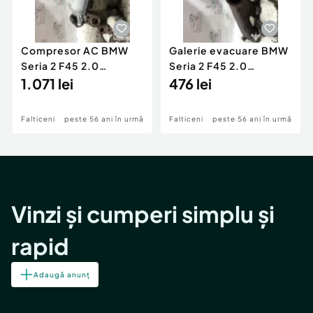
Compresor AC BMW
Galerie evacuare BMW
Seria 2 F45 2.0
Seria 2 F45 2.0
Motorina 2016
1.071 lei
Motorina 2016
476 lei
Falticeni
peste 56 ani în urmă
Falticeni
peste 56 ani în urmă
Vinzi și cumperi simplu și
rapid
Adaugă anunț