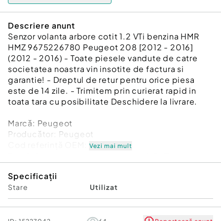
Descriere anunt
Senzor volanta arbore cotit 1.2 VTi benzina HMR
HMZ 9675226780 Peugeot 208 [2012 - 2016]
(2012 - 2016) - Toate piesele vandute de catre
societatea noastra vin insotite de factura si
garantie! - Dreptul de retur pentru orice piesa
este de 14 zile. - Trimitem prin curierat rapid in
toata tara cu posibilitate Deschidere la livrare.
Marcă: Peugeot
Producător: Peugeot
Cod referinţă OEM: 45917402
Vezi mai mult
Piesă: Senzor volanta arbore cotit 1.2 VTi benzina
HMR HMZ 9675226780
Specificații
Garanție
Stare
Utilizat