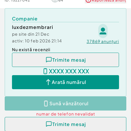
ID:
15227042
64
Raportează anunț
Companie
luxdezmembrari
pe site din
21 Dec
activ:
10 feb 2026 21:14
37869
anunțuri
Nu există recenzii
Trimite mesaj
XXXX XXX XXX
Arată numărul
Sună vânzătorul
numar de telefon
nevalidat
Trimite mesaj