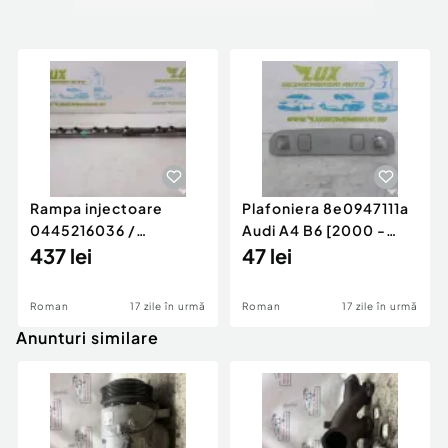
Rampa injectoare
Plafoniera 8e0947111a
0445216036 /
Audi A4 B6 [2000 -
780542302 3.0 d 313
437 lei
2005]
47 lei
cp N57D30
Roman
17 zile în urmă
Roman
17 zile în urmă
Anunturi similare