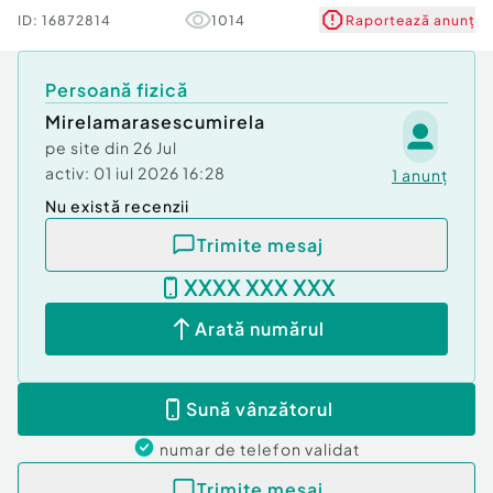
Verifică km
ID:
16872814
1014
Raportează anunț
Persoană fizică
Mirelamarasescumirela
pe site din
26 Jul
activ:
01 iul 2026 16:28
1
anunț
Nu există recenzii
Trimite mesaj
XXXX XXX XXX
Arată numărul
Sună vânzătorul
numar de telefon
validat
Trimite mesaj