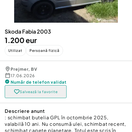
Locuri de munca
Utilaje agricole si industriale
Servicii
Piese auto si accesorii
Animale de companie
Dacia Duster
Afaceri și echipamente profesionale
Skoda Fabia 2003
Inchiriere Bunuri si Vehicule
1.200 eur
Utilizat
Persoană fizică
Prejmer
,
BV
17.06.2026
Număr de telefon
validat
Salvează la favorite
Descriere anunt
: schimbat butelia GPL în octombrie 2025,
valabilă 10 ani. Nu consumă ulei, schimbat recent,
schimbat capete planetare. Totul este scris în