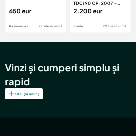
TDCi 90 CP, 2007 –
650 eur
Unic proprietar, ITP
2.200 eur
valabil
Rasimnicea
29 zile în urmă
Braila
29 zile în urmă
Vinzi și cumperi simplu și
rapid
Adaugă anunț