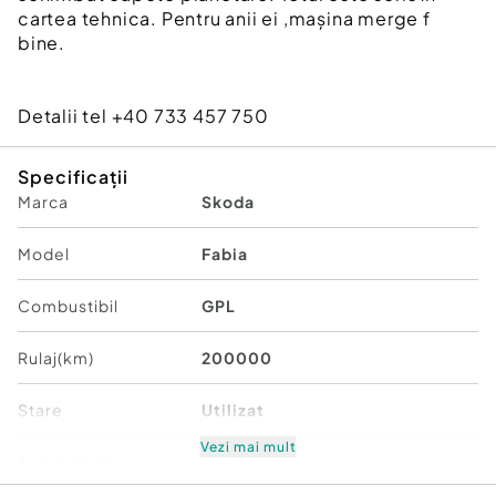
cartea tehnica. Pentru anii ei ,mașina merge f
bine.
Detalii tel +40 733 457 750
Specificații
Marca
Skoda
Model
Fabia
Combustibil
GPL
Rulaj(km)
200000
Stare
Utilizat
Vezi mai mult
An fabricatie
2003