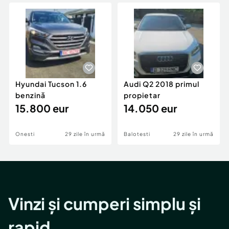
Locuri de munca
Utilaje agricole si industriale
Servicii
Piese auto si accesorii
Animale de companie
Dacia Duster
Afaceri și echipamente profesionale
Inchiriere Bunuri si Vehicule
Hyundai Tucson 1.6
Audi Q2 2018 primul
benzină
propietar
15.800 eur
14.050 eur
Onesti
29 zile în urmă
Balotesti
29 zile în urmă
Vinzi și cumperi simplu și
rapid