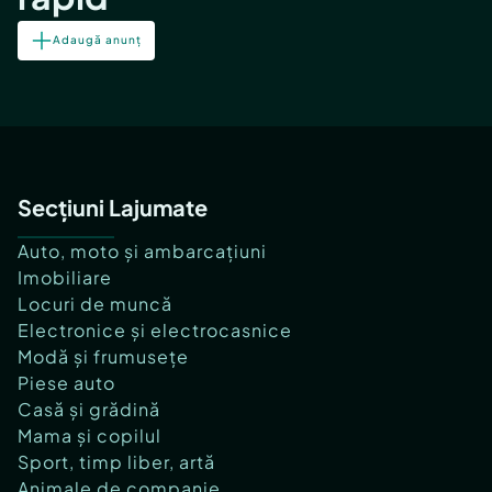
Adaugă anunț
Secțiuni Lajumate
Auto, moto și ambarcațiuni
Imobiliare
Locuri de muncă
Electronice și electrocasnice
Modă și frumusețe
Piese auto
Casă și grădină
Mama și copilul
Sport, timp liber, artă
Animale de companie