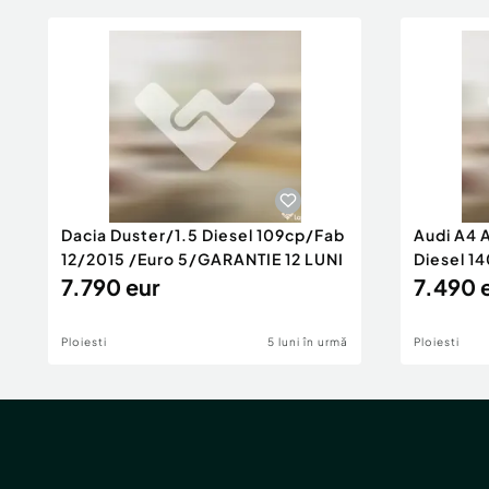
Dacia Duster/1.5 Diesel 109cp/Fab
Audi A4 
12/2015 /Euro 5/GARANTIE 12 LUNI
Diesel 14
7.790 eur
Rate/GA
7.490 
Ploiesti
5 luni în urmă
Ploiesti