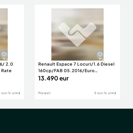
6/ 2.0
Renault Espace 7 Locuri/1.6 Diesel
e Rate
160cp/FAB 05.2016/Euro
6/Posibilita
13.490 eur
5 luni în urmă
Ploiesti
5 luni în urmă