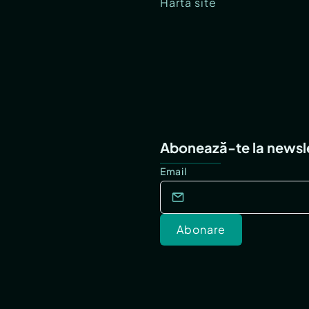
Hartă site
Abonează-te la newsl
Email
Abonare