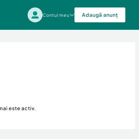
Adaugă anunț
Contul meu
mai este activ.