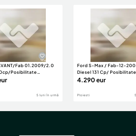
AVANT/Fab 01.2009/2.0
Ford S-Max / Fab-12-200
0cp/Posibilitate
Diesel 131 Cp/ Posibilitat
RANTIE
eur
4.290 eur
5 luni în urmă
Ploiesti