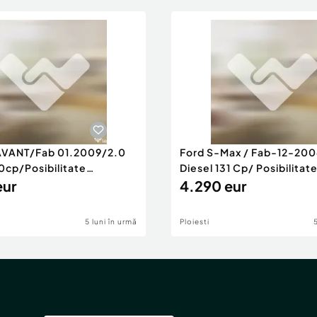
AVANT/Fab 01.2009/2.0
Ford S-Max / Fab-12-200
0cp/Posibilitate
Diesel 131 Cp/ Posibilitat
RANTIE
eur
4.290 eur
5 luni în urmă
Ploiesti