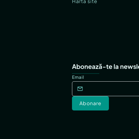
Hartă site
Abonează-te la newsl
Email
Abonare