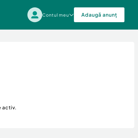
Adaugă anunț
Contul meu
 activ.