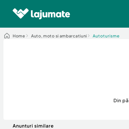
Home
Auto, moto si ambarcatiuni
Autoturisme
Din pă
Anunturi similare