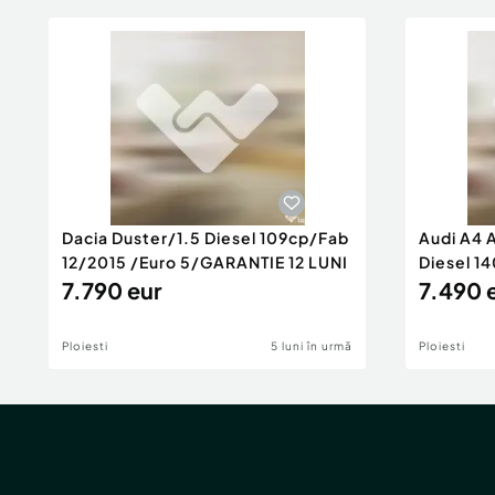
Dacia Duster/1.5 Diesel 109cp/Fab
Audi A4 
12/2015 /Euro 5/GARANTIE 12 LUNI
Diesel 14
7.790 eur
Rate/GA
7.490 
Ploiesti
5 luni în urmă
Ploiesti