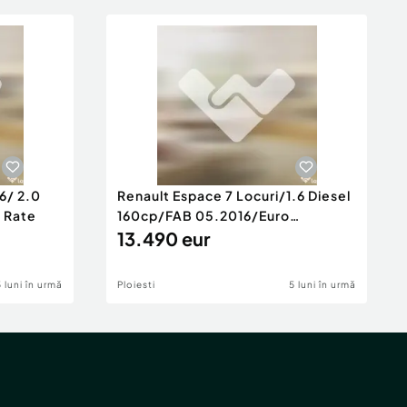
6/ 2.0
Renault Espace 7 Locuri/1.6 Diesel
e Rate
160cp/FAB 05.2016/Euro
6/Posibilita
13.490 eur
5 luni în urmă
Ploiesti
5 luni în urmă