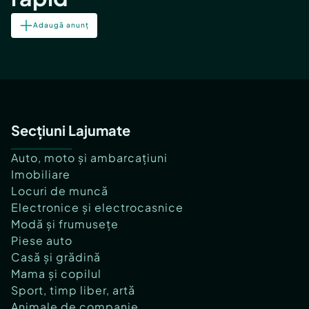
Adaugă anunț
Secțiuni Lajumate
Auto, moto și ambarcațiuni
Imobiliare
Locuri de muncă
Electronice și electrocasnice
Modă și frumusețe
Piese auto
Casă și grădină
Mama și copilul
Sport, timp liber, artă
Animale de companie