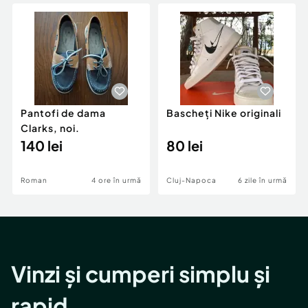
Locuri de munca
Utilaje agricole si industriale
Servicii
Piese auto si accesorii
Animale de companie
Dacia Duster
Afaceri și echipamente profesionale
Inchiriere Bunuri si Vehicule
Pantofi de dama
Bascheți Nike originali
Clarks, noi.
140 lei
80 lei
Roman
4 ore în urmă
Cluj-Napoca
6 zile în urmă
Vinzi și cumperi simplu și
rapid