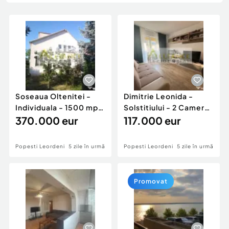
Locuri de munca
Utilaje agricole si industriale
Servicii
Piese auto si accesorii
Animale de companie
Dacia Duster
Afaceri și echipamente profesionale
Inchiriere Bunuri si Vehicule
Soseaua Oltenitei -
Dimitrie Leonida -
Individuala - 1500 mp
Solstitiului - 2 Camere
Teren - 300 mp ...
370.000 eur
- Mobilat si U...
117.000 eur
Popesti Leordeni
5 zile în urmă
Popesti Leordeni
5 zile în urmă
Promovat