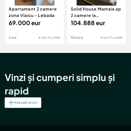
Apartament 2 camere
Solid House Mamaia ap
zona Vlaicu - Lebada
2 camere la
69.000 eur
cheie,langa Mega
104.888 eur
Image
Arad
6 luni în urmă
Mamaia
6 luni în urmă
Vinzi și cumperi simplu și
rapid
Adaugă anunț