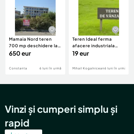
Mamaia Nord teren
Teren Ideal ferma
700 mp deschidere la
afacere industriala
D24 si D25
650 eur
deschidere 71 ml la
19 eur
DN2A
Constanta
6 luni în urmă
Mihail Kogalniceanu
6 luni în urmă
Vinzi și cumperi simplu și
rapid