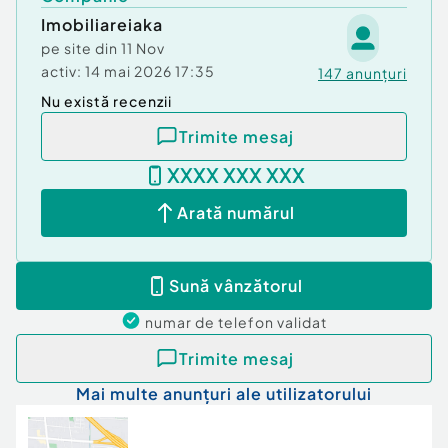
Imobiliareiaka
pe site din
11 Nov
activ:
14 mai 2026 17:35
147
anunțuri
Nu există recenzii
Trimite mesaj
XXXX XXX XXX
Arată numărul
Sună vânzătorul
numar de telefon
validat
Trimite mesaj
Mai multe anunțuri ale utilizatorului