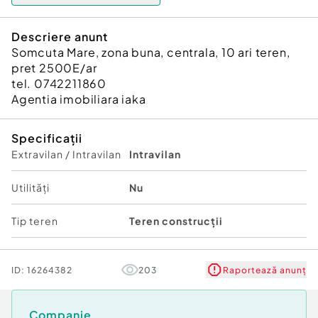
Descriere anunt
Somcuta Mare, zona buna, centrala, 10 ari teren,
pret 2500E/ar
tel. 0742211860
Agentia imobiliara iaka
Specificații
Extravilan / Intravilan
Intravilan
Utilități
Nu
Tip teren
Teren construcții
ID:
16264382
203
Raportează anunț
Companie