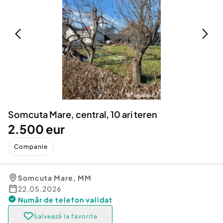
Locuri de munca
Utilaje agricole si industriale
Servicii
Piese auto si accesorii
Animale de companie
Dacia Duster
Afaceri și echipamente profesionale
Inchiriere Bunuri si Vehicule
Somcuta Mare, central, 10 ari teren
2.500 eur
Companie
Somcuta Mare
,
MM
22.05.2026
Număr de telefon
validat
Salvează la favorite