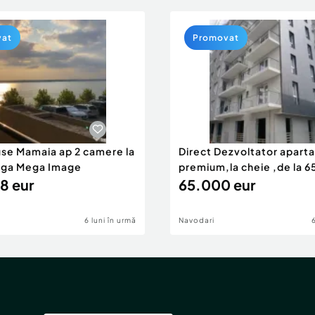
vat
Promovat
use Mamaia ap 2 camere la
Direct Dezvoltator apar
nga Mega Image
premium,la cheie ,de la 
8 eur
eur
65.000 eur
6 luni în urmă
Navodari