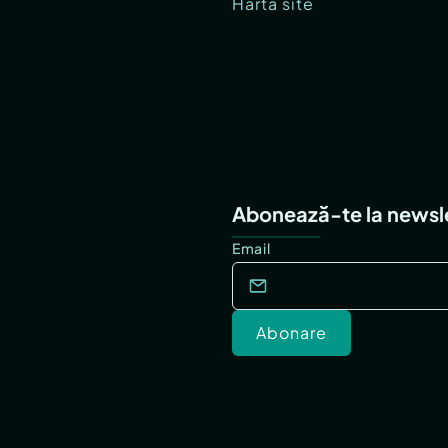
Hartă site
Abonează-te la newsl
Email
Abonare