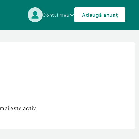
Adaugă anunț
Contul meu
mai este activ.