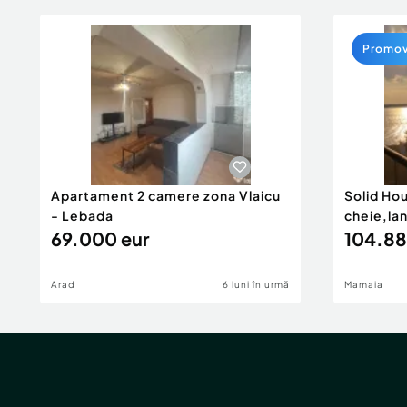
Promo
Apartament 2 camere zona Vlaicu
Solid Ho
- Lebada
cheie,la
69.000 eur
104.88
Arad
6 luni în urmă
Mamaia