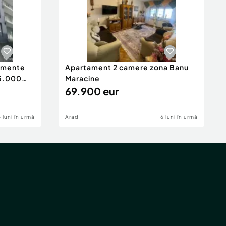
tamente
Apartament 2 camere zona Banu
65.000
Maracine
69.900 eur
6 luni în urmă
Arad
6 luni în urmă