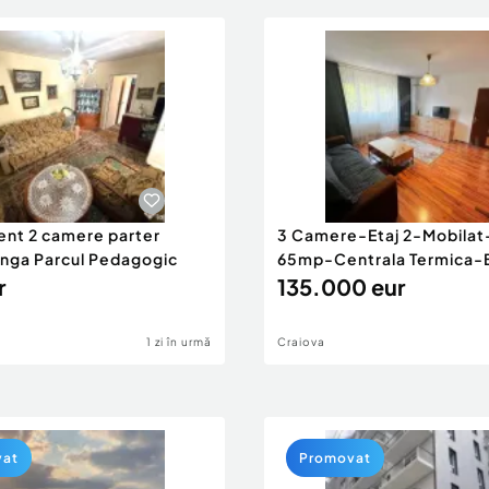
nt 2 camere parter
3 Camere-Etaj 2-Mobilat-
anga Parcul Pedagogic
65mp-Centrala Termica-B
r
135.000 eur
1 zi în urmă
Craiova
vat
Promovat