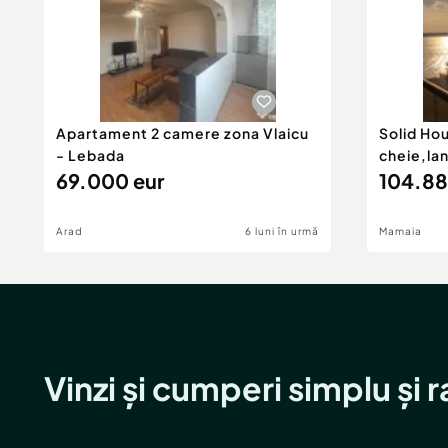
Apartament 2 camere zona Vlaicu
Solid Ho
- Lebada
cheie,la
69.000 eur
104.88
Arad
6 luni în urmă
Mamaia
Vinzi și cumperi simplu și 