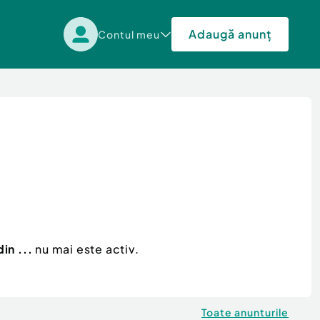
Adaugă anunț
Contul meu
in ...
nu mai este activ.
Toate anunturile