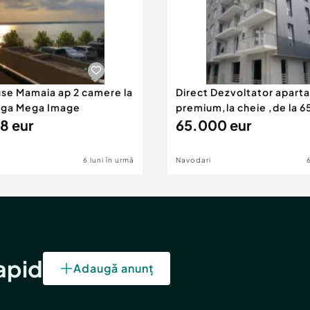
use Mamaia ap 2 camere la
Direct Dezvoltator apar
nga Mega Image
premium,la cheie ,de la 
8 eur
eur
65.000 eur
6 luni în urmă
Navodari
rapid
Adaugă anunț