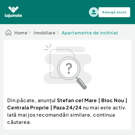
Adaugă anunț
Alege categoria
Home
Imobiliare
Apartamente de inchiriat
Auto, moto si ambarcatiuni
Toate Anunturile
Auto, moto si ambarcatiuni
Imobiliare
Autoturisme
Electronice si electrocasnice
Anvelope si Jante
Casa si gradina
Alege dupa sezon
Piese auto
Scutere - ATV - UTV
Din păcate, anunțul
Stefan cel Mare | Bloc Nou |
Mama si copilul
Autoutilitare
Centrala Proprie | Paza 24/24
nu mai este activ.
Moda si frumusete
Ambarcatiuni
Iată mai jos recomandări similare, continua
Sport, timp liber, arta
căutarea.
Camioane - Rulote - Remorci
Agro si Industrie
Motociclete