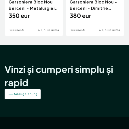
Garsoniera Bloc Nou
Garsoniera Bloc Nou -
Berceni - Metalurgiei
Berceni - Dimitrie
Park - Postalionul
350 eur
Leonida
380 eur
Bucuresti
6 luni în urmă
Bucuresti
6 luni în urmă
Vinzi și cumperi simplu și
rapid
Adaugă anunț