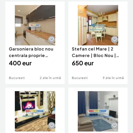
Locuri de munca
Utilaje agricole si industriale
Servicii
Piese auto si accesorii
Animale de companie
Dacia Duster
Afaceri și echipamente profesionale
Inchiriere Bunuri si Vehicule
Garsoniera bloc nou
Stefan cel Mare | 2
centrala proprie
Camere | Bloc Nou |
Trapezului 1 Decembrie
400 eur
Centrala Proprie
650 eur
Bucuresti
2 zile în urmă
Bucuresti
9 zile în urmă