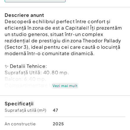
Descriere anunt
Descoperă echilibrul perfect între confort și
eficiență în zona de est a Capitalei! Îți prezentăm
un studio generos, situat într-un complex
rezidențial de prestigiu din zona Theodor Pallady
(Sector 3), ideal pentru cei care caută o locuință
modernă într-o comunitate dinamică.
✨ Detalii Tehnice:
Suprafață Utilă: 40.80 mp.
Balcon: 6.40 mp.
Compartimentare Inteligentă:
Vezi mai mult
Living + Bucătărie: 20.10 mp.
Dormitor: 12.75 mp.
Specificații
Baie: 4.60 mp.
Suprafață utilă (m²)
47
Hol: 3.40 mp.
Dotări Premium: Încălzire prin pardoseală,
An constructie
2025
centrală termică proprie, ferestre generoase