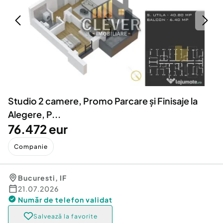
Locuri de munca
Utilaje agricole si industriale
Servicii
Piese auto si accesorii
Animale de companie
Dacia Duster
Afaceri și echipamente profesionale
Inchiriere Bunuri si Vehicule
Studio 2 camere, Promo Parcare și Finisaje la
Alegere, P...
76.472 eur
Companie
Bucuresti
,
IF
21.07.2026
Număr de telefon
validat
Salvează la favorite