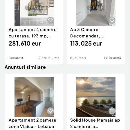
Apartament 4 camere
Ap 3 Camere
cu terasa, 193 mp,
Decomandat,
metrou Teclu, Pallady
281.610 eur
finalizare rapida,
113.025 eur
Comision 0% Me...
Bucuresti
2 ore în urmă
Bucuresti
1 zi în urmă
Anunturi similare
Apartament 2 camere
Solid House Mamaia ap
zona Vlaicu - Lebada
2 camere la