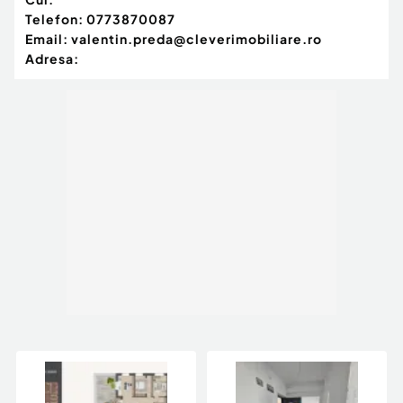
Telefon:
0773870087
Email:
valentin.preda@cleverimobiliare.ro
Adresa: