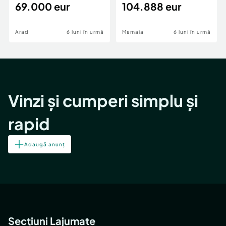
69.000 eur
cheie,langa Mega
104.888 eur
Image
Arad
6 luni în urmă
Mamaia
6 luni în urmă
Vinzi și cumperi simplu și
rapid
Adaugă anunț
Secțiuni Lajumate