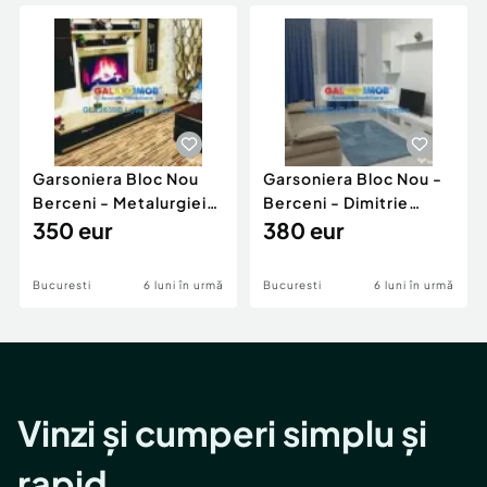
Locuri de munca
Utilaje agricole si industriale
Servicii
Piese auto si accesorii
Animale de companie
Dacia Duster
Afaceri și echipamente profesionale
Inchiriere Bunuri si Vehicule
Garsoniera Bloc Nou
Garsoniera Bloc Nou -
Berceni - Metalurgiei
Berceni - Dimitrie
Park - Postalionul
350 eur
Leonida
380 eur
Bucuresti
6 luni în urmă
Bucuresti
6 luni în urmă
Vinzi și cumperi simplu și
rapid