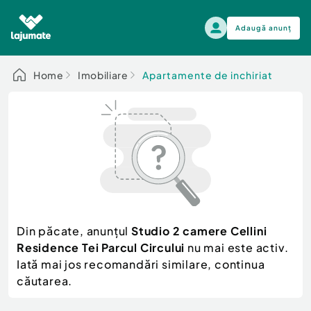
Adaugă anunț
Alege categoria
Home
Imobiliare
Apartamente de inchiriat
Auto, moto si ambarcatiuni
Toate Anunturile
Auto, moto si ambarcatiuni
Imobiliare
Autoturisme
Electronice si electrocasnice
Anvelope si Jante
Casa si gradina
Alege dupa sezon
Piese auto
Scutere - ATV - UTV
Din păcate, anunțul
Studio 2 camere Cellini
Mama si copilul
Autoutilitare
Residence Tei Parcul Circului
nu mai este activ.
Moda si frumusete
Ambarcatiuni
Iată mai jos recomandări similare, continua
Sport, timp liber, arta
căutarea.
Camioane - Rulote - Remorci
Agro si Industrie
Motociclete