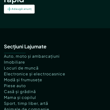
Adaugă anunț
Secțiuni Lajumate
Auto, moto și ambarcațiuni
Imobiliare
Locuri de muncă
Electronice și electrocasnice
Modă și frumusețe
Piese auto
Casă și grădină
Mama și copilul
Sport, timp liber, artă
Animale de companie