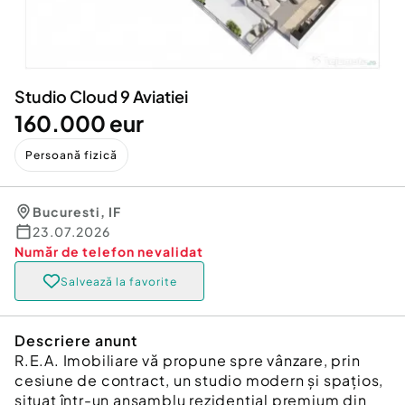
Locuri de munca
Utilaje agricole si industriale
Servicii
Piese auto si accesorii
Animale de companie
Dacia Duster
Afaceri și echipamente profesionale
Studio Cloud 9 Aviatiei
Inchiriere Bunuri si Vehicule
160.000 eur
Persoană fizică
Bucuresti
,
IF
23.07.2026
Număr de telefon
nevalidat
Salvează la favorite
Descriere anunt
R.E.A. Imobiliare vă propune spre vânzare, prin
cesiune de contract, un studio modern și spațios,
situat într-un ansamblu rezidențial premium din