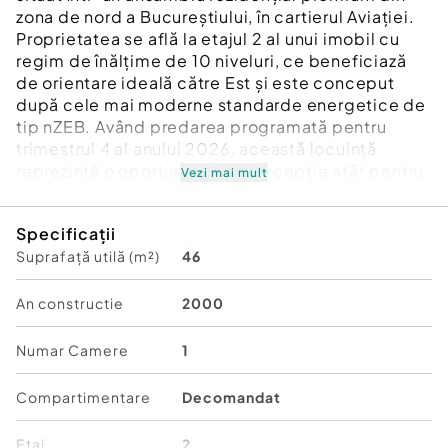
zona de nord a Bucureștiului, în cartierul Aviației.
Proprietatea se află la etajul 2 al unui imobil cu
regim de înălțime de 10 niveluri, ce beneficiază
de orientare ideală către Est și este conceput
după cele mai moderne standarde energetice de
tip nZEB. Având predarea programată pentru
trimestrul 4 al anului 2026, această locuință
reprezintă o oportunitate de excepție atât pentru
Vezi mai mult
achiziția în scop rezidențial, cât și pentru o
investiție imobiliară sigură și profitabilă în cea mai
Specificații
dinamică zonă a Capitalei. Proprietatea se vinde
Suprafață utilă (m²)
46
în mod obligatoriu împreună cu un loc de parcare
dedicat, situat în incinta complexului.
An constructie
2000
Locuința dispune de o suprafață utilă de 38 mp, la
care se adaugă un balcon generos de 8 mp,
Numar Camere
1
compartimentarea fiind una excelent gândită
pentru a maximiza utilitatea și confortul zilnic.
Compartimentare
Decomandat
Ansamblul rezidențial pune la dispoziția
comunității facilități de top integrate chiar în
Etaj
2