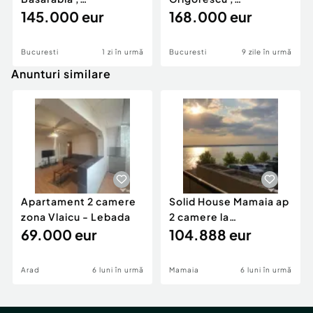
Decomandat , apoape
145.000 eur
decomandat , 2 min de
168.000 eur
de metro
metrou
Bucuresti
1 zi în urmă
Bucuresti
9 zile în urmă
Anunturi similare
Apartament 2 camere
Solid House Mamaia ap
zona Vlaicu - Lebada
2 camere la
69.000 eur
cheie,langa Mega
104.888 eur
Image
Arad
6 luni în urmă
Mamaia
6 luni în urmă