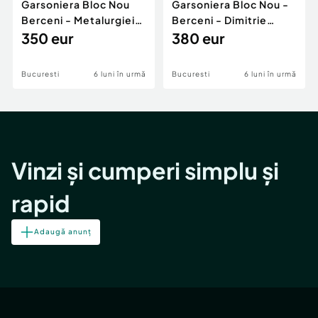
Garsoniera Bloc Nou
Garsoniera Bloc Nou -
Berceni - Metalurgiei
Berceni - Dimitrie
Park - Postalionul
350 eur
Leonida
380 eur
Bucuresti
6 luni în urmă
Bucuresti
6 luni în urmă
Vinzi și cumperi simplu și
rapid
Adaugă anunț