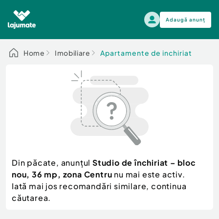
Adaugă anunț
Alege categoria
Home
Imobiliare
Apartamente de inchiriat
Auto, moto si ambarcatiuni
Toate Anunturile
Auto, moto si ambarcatiuni
Imobiliare
Autoturisme
Electronice si electrocasnice
Anvelope si Jante
Casa si gradina
Alege dupa sezon
Piese auto
Scutere - ATV - UTV
Din păcate, anunțul
Studio de închiriat – bloc
Mama si copilul
Autoutilitare
nou, 36 mp, zona Centru
nu mai este activ.
Moda si frumusete
Ambarcatiuni
Iată mai jos recomandări similare, continua
Sport, timp liber, arta
căutarea.
Camioane - Rulote - Remorci
Agro si Industrie
Motociclete