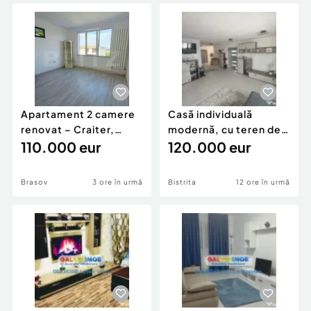
Locuri de munca
Utilaje agricole si industriale
Servicii
Piese auto si accesorii
Animale de companie
Dacia Duster
Afaceri și echipamente profesionale
Inchiriere Bunuri si Vehicule
Apartament 2 camere
Casă individuală
renovat – Craiter,
modernă, cu teren de
Brașov | 55 mp | E
110.000 eur
1.356 mp – la doa
120.000 eur
Brasov
3 ore în urmă
Bistrita
12 ore în urmă