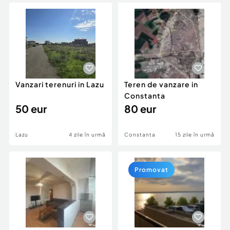
Locuri de munca
Utilaje agricole si industriale
Servicii
Piese auto si accesorii
Animale de companie
Dacia Duster
Afaceri și echipamente profesionale
Inchiriere Bunuri si Vehicule
Vanzari terenuri in Lazu
Teren de vanzare in
Constanta
50 eur
80 eur
Lazu
4 zile în urmă
Constanta
15 zile în urmă
Promovat