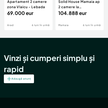
Apartament 2 camere
Solid House Mamaia ap
zona Vlaicu - Lebada
2 camere la
69.000 eur
cheie,langa Mega
104.888 eur
Image
Arad
6 luni în urmă
Mamaia
6 luni în urmă
Vinzi și cumperi simplu și
rapid
Adaugă anunț