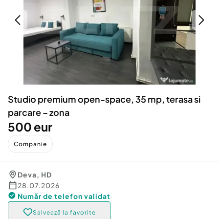
Locuri de munca
Utilaje agricole si industriale
Servicii
Piese auto si accesorii
Animale de companie
Dacia Duster
Afaceri și echipamente profesionale
Inchiriere Bunuri si Vehicule
Studio premium open-space, 35 mp, terasa si
parcare – zona
500 eur
Companie
Deva
,
HD
28.07.2026
Număr de telefon
validat
Salvează la favorite