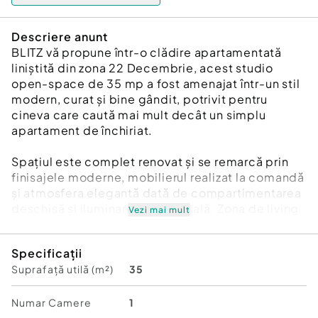
Descriere anunt
BLITZ vă propune într-o clădire apartamentată
liniștită din zona 22 Decembrie, acest studio
open-space de 35 mp a fost amenajat într-un stil
modern, curat și bine gândit, potrivit pentru
cineva care caută mai mult decât un simplu
apartament de închiriat.
Spațiul este complet renovat și se remarcă prin
finisajele moderne, mobilierul realizat la comandă
și atmosfera elegantă dată de compartimentarea
deschisă și iluminarea ambientală. Zona de living
Vezi mai mult
și dormitor este integrată natural, fără să pară
aglomerată, iar terasa completează foarte bine
Specificații
apartamentul.
Suprafață utilă (m²)
35
Se închiriază complet mobilat și utilat, inclusiv cu
electrocasnice și electronice, aer condiționat și
Numar Camere
1
centrală termică proprie. În plus, dispune și de loc