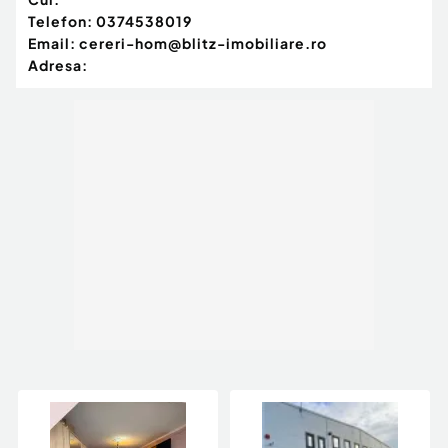
Telefon:
0374538019
Email:
cereri-hom@blitz-imobiliare.ro
Adresa: