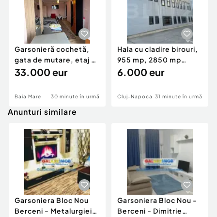
Garsonieră cochetă,
Hala cu cladire birouri,
gata de mutare, etaj 2,
955 mp, 2850 mp
Zona Gării ??
33.000 eur
teren, Campia Turzi
6.000 eur
Baia Mare
30 minute în urmă
Cluj-Napoca
31 minute în urmă
Anunturi similare
Garsoniera Bloc Nou
Garsoniera Bloc Nou -
Berceni - Metalurgiei
Berceni - Dimitrie