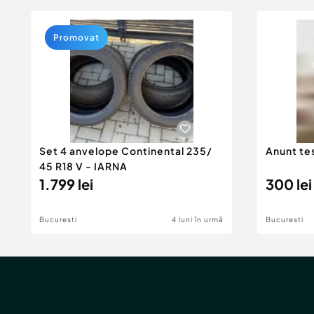
Promovat
Set 4 anvelope Continental 235/
Anunt t
45 R18 V - IARNA
1.799 lei
300 lei
Bucuresti
4 luni în urmă
Bucuresti