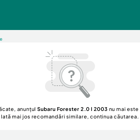
pe
ăcate, anunțul
Subaru Forester 2.0 l 2003
nu mai este 
Iată mai jos recomandări similare, continua căutarea.