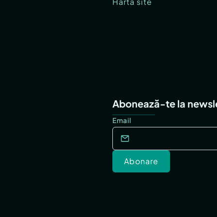
Hartă site
Abonează-te la newsl
Email
Abonare