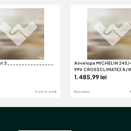
est 3________________
Anvelopa MICHELIN 245/
99V CROSSCLIMATE2 A/
SEASO
1.485,99 lei
5 luni în urmă
Bucuresti