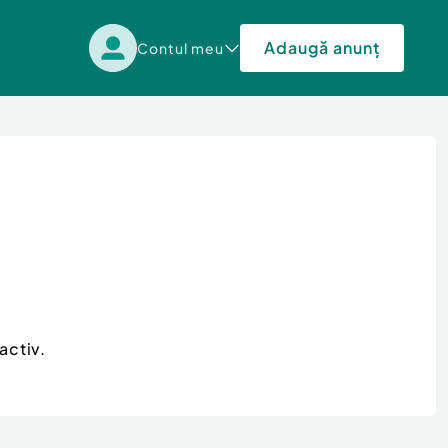
Adaugă anunț
Contul meu
activ.