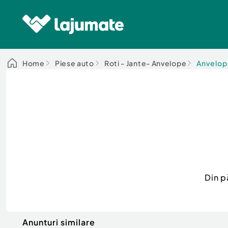
Home
Piese auto
Roti - Jante- Anvelope
Anvelo
Din p
Anunturi similare