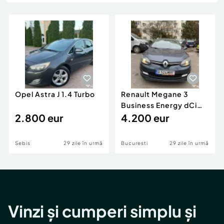
Locuri de munca
Utilaje agricole si industriale
Servicii
Piese auto si accesorii
Animale de companie
Dacia Duster
Afaceri și echipamente profesionale
Inchiriere Bunuri si Vehicule
Opel Astra J 1.4 Turbo
Renault Megane 3
Business Energy dCi
2.800 eur
110 Break eco²
4.200 eur
Sebis
29 zile în urmă
Bucuresti
29 zile în urmă
Vinzi și cumperi simplu și