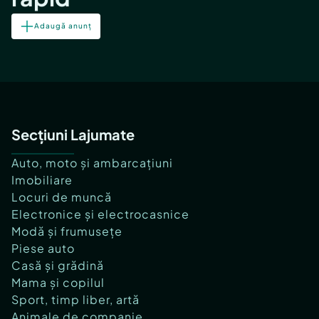
Adaugă anunț
Secțiuni Lajumate
Auto, moto și ambarcațiuni
Imobiliare
Locuri de muncă
Electronice și electrocasnice
Modă și frumusețe
Piese auto
Casă și grădină
Mama și copilul
Sport, timp liber, artă
Animale de companie