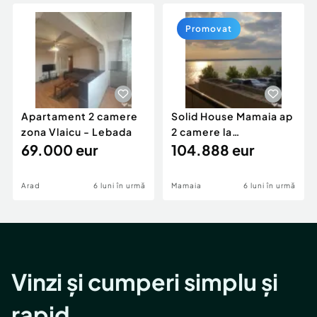
Locuri de munca
Utilaje agricole si industriale
Servicii
Piese auto si accesorii
Promovat
Animale de companie
Dacia Duster
Afaceri și echipamente profesionale
Inchiriere Bunuri si Vehicule
Apartament 2 camere
Solid House Mamaia ap
zona Vlaicu - Lebada
2 camere la
69.000 eur
cheie,langa Mega
104.888 eur
Image
Arad
6 luni în urmă
Mamaia
6 luni în urmă
Vinzi și cumperi simplu și
rapid