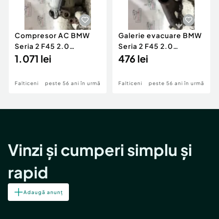
Compresor AC BMW
Galerie evacuare BMW
Seria 2 F45 2.0
Seria 2 F45 2.0
Motorina 2016
1.071 lei
Motorina 2016
476 lei
Falticeni
peste 56 ani în urmă
Falticeni
peste 56 ani în urmă
Vinzi și cumperi simplu și
rapid
Adaugă anunț