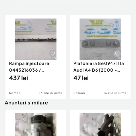
Rampa injectoare
Plafoniera 8e0947111a
0445216036 /
Audi A4 B6 [2000 -
780542302 3.0 d 313
437 lei
2005]
47 lei
cp N57D30
Roman
16 zile în urmă
Roman
16 zile în urmă
Anunturi similare