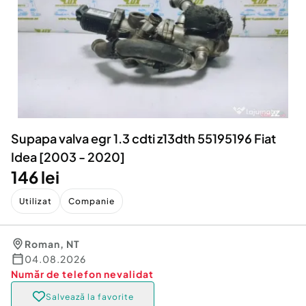
Locuri de munca
Utilaje agricole si industriale
Servicii
Piese auto si accesorii
Animale de companie
Dacia Duster
Afaceri și echipamente profesionale
Inchiriere Bunuri si Vehicule
Supapa valva egr 1.3 cdti z13dth 55195196 Fiat
Idea [2003 - 2020]
146 lei
Utilizat
Companie
Roman
,
NT
04.08.2026
Număr de telefon
nevalidat
Salvează la favorite