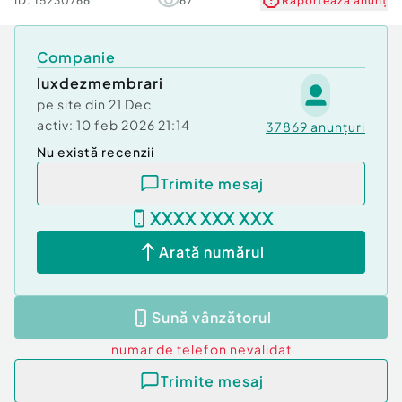
ID:
15230766
67
Raportează anunț
Companie
luxdezmembrari
pe site din
21 Dec
activ:
10 feb 2026 21:14
37869
anunțuri
Nu există recenzii
Trimite mesaj
XXXX XXX XXX
Arată numărul
Sună vânzătorul
numar de telefon
nevalidat
Trimite mesaj