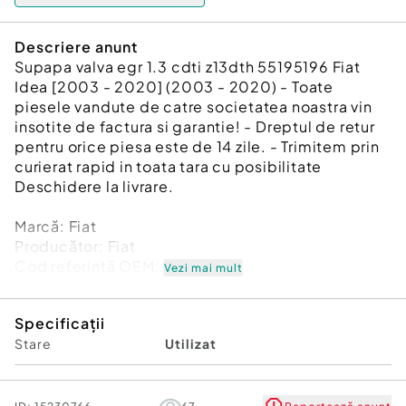
Descriere anunt
Supapa valva egr 1.3 cdti z13dth 55195196 Fiat
Idea [2003 - 2020] (2003 - 2020) - Toate
piesele vandute de catre societatea noastra vin
insotite de factura si garantie! - Dreptul de retur
pentru orice piesa este de 14 zile. - Trimitem prin
curierat rapid in toata tara cu posibilitate
Deschidere la livrare.
Marcă: Fiat
Producător: Fiat
Cod referinţă OEM: 48161454
Vezi mai mult
Piesă: Supapa valva egr 1.3 cdti z13dth 55195196
Garanție
Specificații
Stare
Utilizat